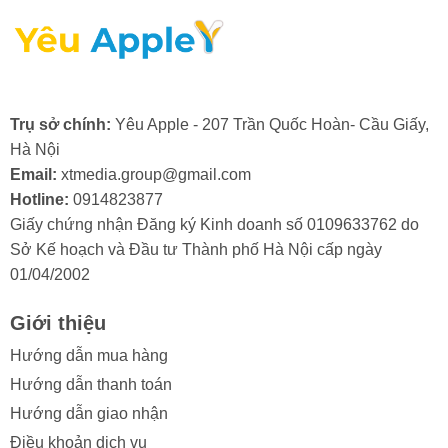
2. Nguyên nhân màn hình điện thoại
Trụ sở chính:
Yêu Apple - 207 Trần Quốc Hoàn- Cầu Giấy,
iPad Pro M4 11 2024 bị hư cổ cáp
Hà Nội
Màn hình iPad Pro M4 11 2024 là một bộ phận quan
Email:
xtmedia.group@gmail.com
trọng và có giá trị, do đó, việc cổ cáp màn hình bị hỏng
Hotline:
0914823877
thường khiến người dùng khá lo lắng. Việc hiểu rõ các
Giấy chứng nhận Đăng ký Kinh doanh số 0109633762 do
nguyên nhân gây ra tình trạng này sẽ giúp bạn chủ
Sở Kế hoạch và Đầu tư Thành phố Hà Nội cấp ngày
động phòng tránh và bảo vệ thiết bị của mình hiệu quả
01/04/2002
hơn.
Giới thiệu
Trong quá trình sử dụng, màn hình iPad Mini 3 có thể
Hướng dẫn mua hàng
gặp phải tình trạng hư hỏng ở cổ cáp. Điều này thường
xuất phát từ một số lý do sau:
Hướng dẫn thanh toán
Hướng dẫn giao nhận
- Va đập mạnh: Điện thoại bị rơi hoặc va đập gây tổn
Điều khoản dịch vụ