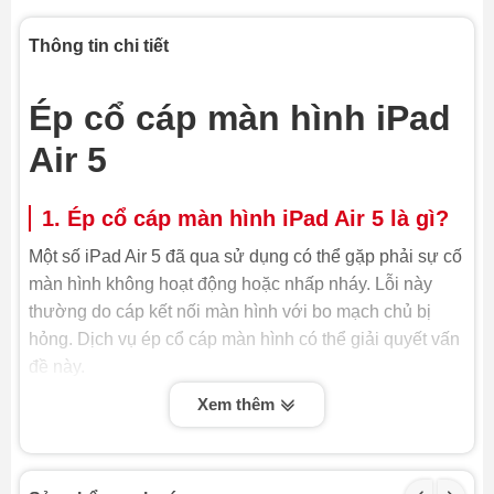
Thông tin chi tiết
Ép cổ cáp màn hình iPad
Air 5
1. Ép cổ cáp màn hình iPad Air 5 là gì?
Một số iPad Air 5 đã qua sử dụng có thể gặp phải sự cố
màn hình không hoạt động hoặc nhấp nháy. Lỗi này
thường do cáp kết nối màn hình với bo mạch chủ bị
hỏng. Dịch vụ ép cổ cáp màn hình có thể giải quyết vấn
đề này.
Xem thêm
Ép cổ cáp màn hình iPad Air 5 là quy trình kỹ thuật
nhằm khôi phục hoặc thay thế cáp kết nối giữa màn
hình hiển thị và bo mạch chủ của thiết bị. Để thực hiện
công việc này, đòi hỏi kỹ thuật viên phải có chuyên môn