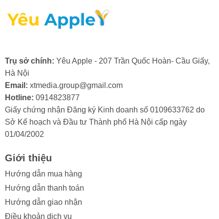
2. Nguyên nhân màn hình điện thoại
Trụ sở chính:
Yêu Apple - 207 Trần Quốc Hoàn- Cầu Giấy,
iPad Pro M1 12.9 2021 bị hư cổ cáp
Hà Nội
Màn hình iPad Pro M1 12.9 2021 là một bộ phận quan
Email:
xtmedia.group@gmail.com
trọng và có giá trị, do đó, việc cổ cáp màn hình bị hỏng
Hotline:
0914823877
thường khiến người dùng khá lo lắng. Việc hiểu rõ các
Giấy chứng nhận Đăng ký Kinh doanh số 0109633762 do
nguyên nhân gây ra tình trạng này sẽ giúp bạn chủ
Sở Kế hoạch và Đầu tư Thành phố Hà Nội cấp ngày
động phòng tránh và bảo vệ thiết bị của mình hiệu quả
01/04/2002
hơn.
Giới thiệu
Trong quá trình sử dụng, màn hình iPad Mini 3 có thể
Hướng dẫn mua hàng
gặp phải tình trạng hư hỏng ở cổ cáp. Điều này thường
xuất phát từ một số lý do sau:
Hướng dẫn thanh toán
Hướng dẫn giao nhận
- Va đập mạnh: Điện thoại bị rơi hoặc va đập gây tổn
Điều khoản dịch vụ