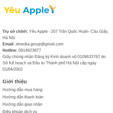
2. Nguyên nhân màn hình điện thoại
iPad Air 6 bị hư cổ cáp
Trụ sở chính:
Yêu Apple - 207 Trần Quốc Hoàn- Cầu Giấy,
Màn hình iPad Air 6 là một bộ phận quan trọng và có giá
Hà Nội
trị, do đó, việc cổ cáp màn hình bị hỏng thường khiến
Email:
xtmedia.group@gmail.com
người dùng khá lo lắng. Việc hiểu rõ các nguyên nhân
Hotline:
0914823877
gây ra tình trạng này sẽ giúp bạn chủ động phòng tránh
Giấy chứng nhận Đăng ký Kinh doanh số 0109633762 do
và bảo vệ thiết bị của mình hiệu quả hơn.
Sở Kế hoạch và Đầu tư Thành phố Hà Nội cấp ngày
01/04/2002
Trong quá trình sử dụng, màn hình iPad Mini 3 có thể
gặp phải tình trạng hư hỏng ở cổ cáp. Điều này thường
Giới thiệu
xuất phát từ một số lý do sau:
Hướng dẫn mua hàng
- Va đập mạnh: Điện thoại bị rơi hoặc va đập gây tổn
Hướng dẫn thanh toán
hại đến cổ cáp.
Hướng dẫn giao nhận
- Thấm nước: Nước xâm nhập làm hỏng các linh kiện ở
Điều khoản dịch vụ