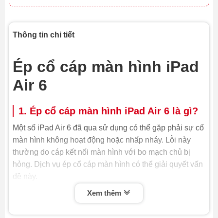
Thông tin chi tiết
Ép cổ cáp màn hình iPad
Air 6
1. Ép cổ cáp màn hình iPad Air 6 là gì?
Một số iPad Air 6 đã qua sử dụng có thể gặp phải sự cố
màn hình không hoạt động hoặc nhấp nháy. Lỗi này
thường do cáp kết nối màn hình với bo mạch chủ bị
hỏng. Dịch vụ ép cổ cáp màn hình có thể giải quyết vấn
đề này.
Xem thêm
Ép cổ cáp màn hình iPad Air 6 là quy trình kỹ thuật
nhằm khôi phục hoặc thay thế cáp kết nối giữa màn