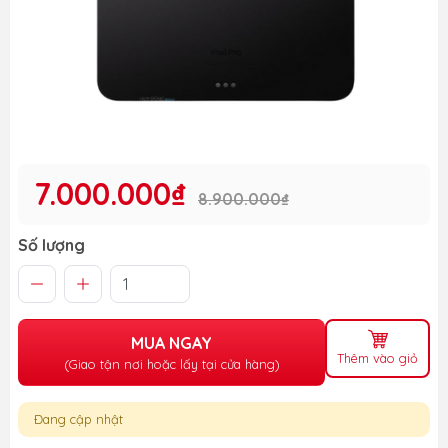
7.000.000₫
8.900.000₫
Số lượng
MUA NGAY
Thêm vào giỏ
(Giao tận nơi hoặc lấy tại cửa hàng)
Đang cập nhật