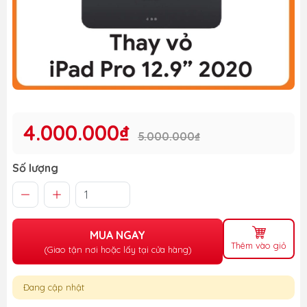
4.000.000₫
5.000.000₫
Số lượng
MUA NGAY
Thêm vào giỏ
(Giao tận nơi hoặc lấy tại cửa hàng)
Đang cập nhật