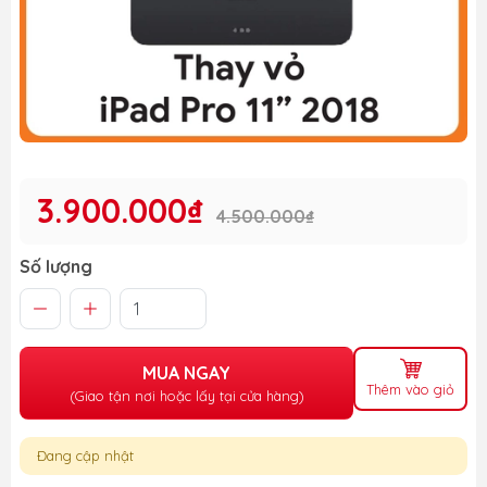
3.900.000₫
4.500.000₫
Số lượng
MUA NGAY
Thêm vào giỏ
(Giao tận nơi hoặc lấy tại cửa hàng)
Đang cập nhật