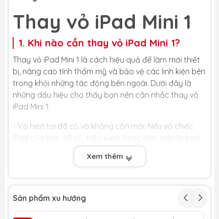
Thay vỏ iPad Mini 1
1. Khi nào cần thay vỏ iPad Mini 1?
Thay vỏ iPad Mini 1 là cách hiệu quả để làm mới thiết
bị, nâng cao tính thẩm mỹ và bảo vệ các linh kiện bên
trong khỏi những tác động bên ngoài. Dưới đây là
những dấu hiệu cho thấy bạn nên cân nhắc thay vỏ
iPad Mini 1:
- Vỏ hiện tại đã cũ và không còn mới: Nếu vỏ chiếc
iPad của bạn đã cũ, trầy xước hoặc đơn giản là bạn
cảm thấy nhàm chán, đã đến lúc bạn nên thay đổi
Xem thêm
diện mạo mới cho nó. Ngoài việc sử dụng ốp lưng,
thay vỏ iPad Mini 1 là phương pháp hiệu quả nhất để
làm mới thiết bị. Tuy nhiên, bạn cần lựa chọn cẩn thận
loại vỏ thay thế để đảm bảo chất lượng và tránh
Sản phẩm xu hướng
dùng phải hàng kém.