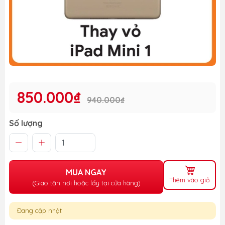
850.000₫
940.000₫
Số lượng
MUA NGAY
Thêm vào giỏ
(Giao tận nơi hoặc lấy tại cửa hàng)
Đang cập nhật