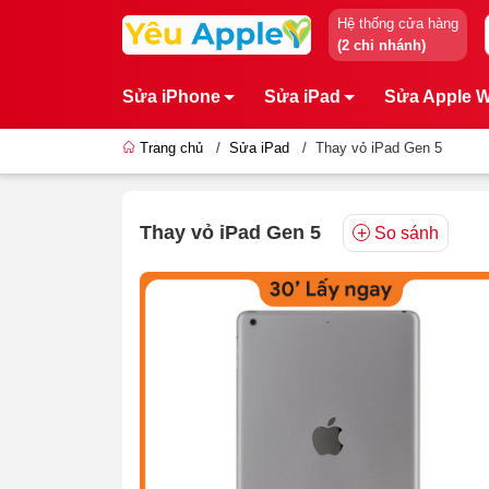
Hệ thống cửa hàng
(2 chi nhánh)
Sửa iPhone
Sửa iPad
Sửa Apple 
Trang chủ
/
Sửa iPad
/
Thay vỏ iPad Gen 5
Thay vỏ iPad Gen 5
So sánh