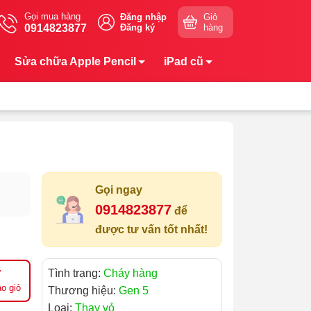
Gọi mua hàng
Đăng nhập
Giỏ
0914823877
Đăng ký
hàng
Sửa chữa Apple Pencil
iPad cũ
Gọi ngay
0914823877
để
được tư vấn tốt nhất!
Tình trạng:
Cháy hàng
o giỏ
Thương hiệu:
Gen 5
Loại:
Thay vỏ