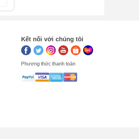
So sán
thức
 bạn
Kết nối với chúng tôi
n
Phương thức thanh toán
 ước
n