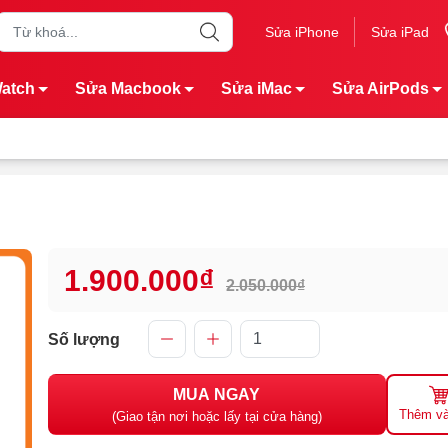
Sửa iPhone
Sửa iPad
Watch
Sửa Macbook
Sửa iMac
Sửa AirPods
1.900.000₫
2.050.000₫
Số lượng
MUA NGAY
Thêm và
(Giao tận nơi hoặc lấy tại cửa hàng)