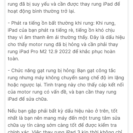
rung đã bị suy yếu và cần được thay rung iPad để
hoạt động bình thường trở lại.
- Phát ra tiếng ồn bất thường khi rung: Khi rung,
iPad của bạn phát ra tiếng rè, tiếng ồn khó chịu
thay vì âm thanh êm ái thường thấy. Đây là dấu hiệu
cho thấy motor rung đã bị hỏng và cần phải thay
rung iPad Pro M2 12.9 2022 để khắc phục hoàn
toàn.
- Chức năng gạt rung bị hỏng: Bạn gạt công tắc
rung nhưng máy không chuyển sang chế độ im lặng
hoặc ngược lại. Tình trạng này cho thấy cáp kết nối
của motor rung có vấn đề, và bạn cần thay rung
iPad để sửa chữa.
Nếu bạn gặp phải bất kỳ dấu hiệu nào ở trên, tốt
nhất là bạn nên mang máy đến một trung tâm sửa
chữa uy tín càng sớm càng tốt để được kiểm tra
chính xác. Việc thay rung iPad 3 kịp thời không chỉ