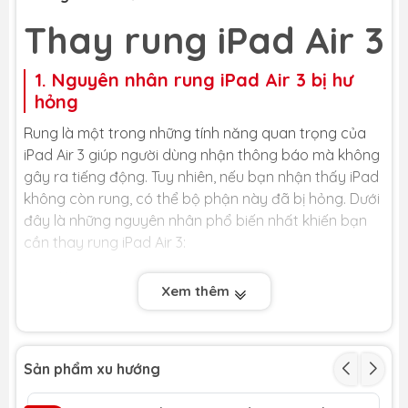
Thay rung iPad Air 3
1. Nguyên nhân rung iPad Air 3 bị hư
hỏng
Rung là một trong những tính năng quan trọng của
iPad Air 3 giúp người dùng nhận thông báo mà không
gây ra tiếng động. Tuy nhiên, nếu bạn nhận thấy iPad
không còn rung, có thể bộ phận này đã bị hỏng. Dưới
đây là những nguyên nhân phổ biến nhất khiến bạn
cần thay rung iPad Air 3:
- iPad bị va đập mạnh hoặc vào nước: Lực tác động
Xem thêm
mạnh khi rơi hoặc va chạm có thể làm hỏng motor
rung hoặc làm đứt cáp kết nối. Tương tự, nếu điện
thoại bị ngấm nước, các linh kiện bên trong motor
rung sẽ bị ăn mòn, gây chập mạch. Khi đó, việc thay
Sản phẩm xu hướng
rung iPad là giải pháp duy nhất để khắc phục.