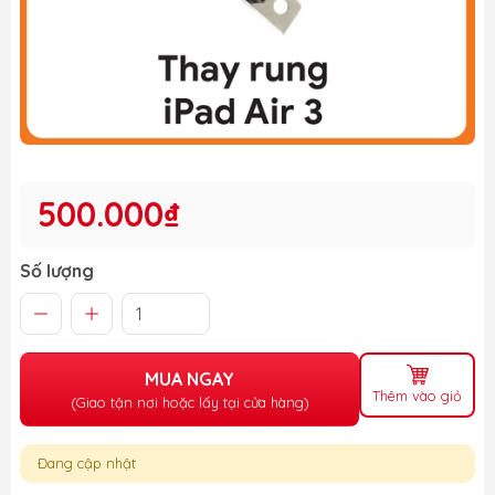
500.000₫
Số lượng
MUA NGAY
Thêm vào giỏ
(Giao tận nơi hoặc lấy tại cửa hàng)
Đang cập nhật