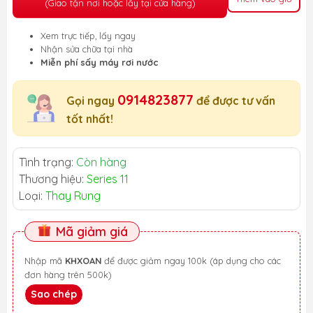
(Giao tận nơi hoặc lấy tại cửa hàng)
Xem trực tiếp, lấy ngay
Nhận sửa chữa tại nhà
Miễn phí sấy máy rơi nước
0914823877
Gọi ngay
để được tư vấn
tốt nhất!
Tình trạng:
Còn hàng
Thương hiệu:
Series 11
Loại:
Thay Rung
Mã giảm giá
Nhập mã
KHXOAN
để được giảm ngay 100k (áp dụng cho các
đơn hàng trên 500k)
Sao chép