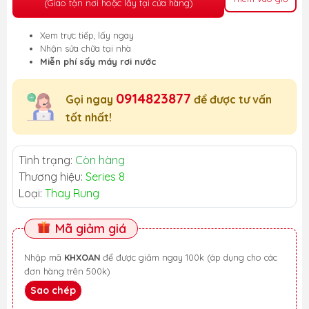
(Giao tận nơi hoặc lấy tại cửa hàng)
Xem trực tiếp, lấy ngay
Nhận sửa chữa tại nhà
Miễn phí sấy máy rơi nước
0914823877
Gọi ngay
để được tư vấn
tốt nhất!
Tình trạng:
Còn hàng
Thương hiệu:
Series 8
Loại:
Thay Rung
Mã giảm giá
Nhập mã
KHXOAN
để được giảm ngay 100k (áp dụng cho các
đơn hàng trên 500k)
Sao chép