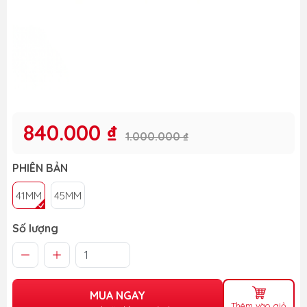
840.000 ₫
1.000.000 ₫
PHIÊN BẢN
41MM
45MM
Số lượng
MUA NGAY
Thêm vào giỏ