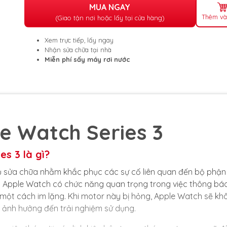
MUA NGAY
Thêm và
(Giao tận nơi hoặc lấy tại cửa hàng)
Xem trực tiếp, lấy ngay
Nhận sửa chữa tại nhà
Miễn phí sấy máy rơi nước
e Watch Series 3
es 3 là gì?
vụ sửa chữa nhằm khắc phục các sự cố liên quan đến bộ phận
n Apple Watch có chức năng quan trọng trong việc thông bá
 một cách im lặng. Khi motor này bị hỏng, Apple Watch sẽ kh
 ảnh hưởng đến trải nghiệm sử dụng.