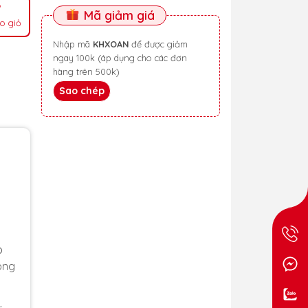
Mã giảm giá
o giỏ
Nhập mã
KHXOAN
để được giảm
ngay 100k (áp dụng cho các đơn
hàng trên 500k)
Sao chép
o
ông