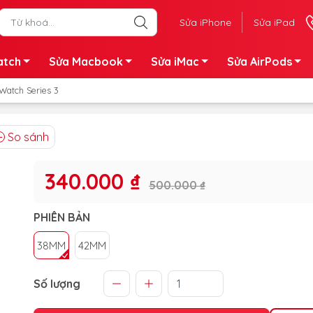
Sửa iPhone
Sửa iPad
atch
Sửa Macbook
Sửa iMac
Sửa AirPods
Watch Series 3
So sánh
340.000 ₫
500.000 ₫
PHIÊN BẢN
38MM
42MM
Số lượng