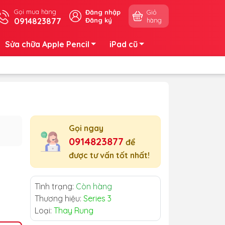
Gọi mua hàng
Đăng nhập
Giỏ
0914823877
Đăng ký
hàng
Sửa chữa Apple Pencil
iPad cũ
Gọi ngay
0914823877
để
được tư vấn tốt nhất!
Tình trạng:
Còn hàng
Thương hiệu:
Series 3
Loại:
Thay Rung