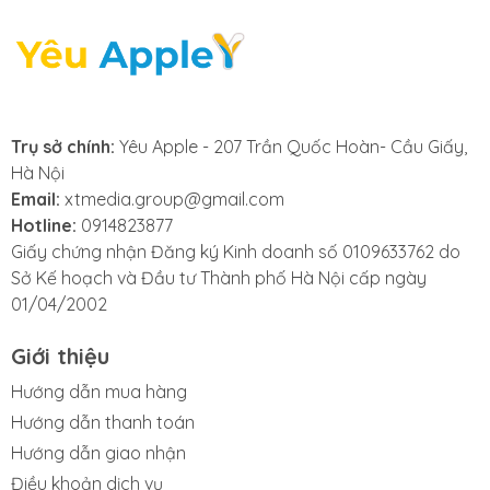
- Hiển thị thông báo lỗi pin: Khi iPad hiển thị các thông
báo liên quan đến tình trạng pin, đó là dấu hiệu rõ
ràng cho thấy bạn cần thay pin iPad mới. Các cảnh
báo như "Pin bị lỗi", "Hiệu suất pin yếu" hay thông báo
về tình trạng sức khỏe pin xuống thấp thường là lúc
bạn cần thay pin iPad Pro M2 11 2022 hoặc các dòng
Trụ sở chính:
Yêu Apple - 207 Trần Quốc Hoàn- Cầu Giấy,
máy khác.
Hà Nội
Email:
xtmedia.group@gmail.com
- iPad Pro M2 11 2022 nóng bất thường: Khi bạn nhận
Hotline:
0914823877
thấy chiếc iPad Pro M2 11 2022 trở nên nóng bất
Giấy chứng nhận Đăng ký Kinh doanh số 0109633762 do
thường trong quá trình sử dụng, đây có thể là dấu
Sở Kế hoạch và Đầu tư Thành phố Hà Nội cấp ngày
hiệu cho thấy pin đang gặp vấn đề. Hiện tượng này
01/04/2002
thường báo hiệu rằng đã đến lúc bạn cần thay pin
iPad M2 11 2022 để đảm bảo an toàn và hiệu suất
Giới thiệu
hoạt động của máy.
Hướng dẫn mua hàng
Hướng dẫn thanh toán
Hướng dẫn giao nhận
Điều khoản dịch vụ