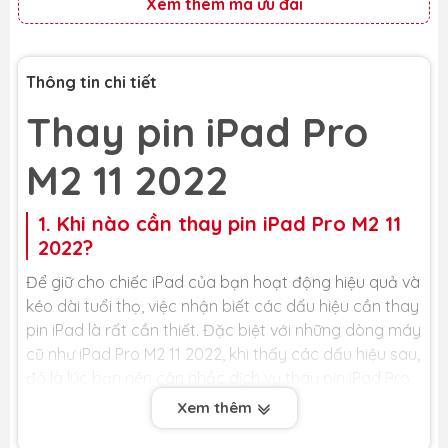
Xem thêm mã ưu đãi
Thông tin chi tiết
Thay pin iPad Pro
M2 11 2022
1. Khi nào cần thay pin iPad Pro M2 11
2022?
Để giữ cho chiếc iPad của bạn hoạt động hiệu quả và
kéo dài tuổi thọ, việc nhận biết các dấu hiệu cần thay
pin iPad là rất cần thiết. Đặc biệt với những dòng máy
cũ như iPad Pro M2 11 2022, khi thấy các dấu hiệu sau,
đó là lúc bạn nên cân nhắc dịch vụ thay pin iPad Pro
M2 11 2022 mới:
Xem thêm
- Hiệu suất pin giảm sút: Một trong những dấu hiệu dễ