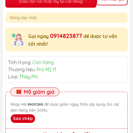
(Giao tận nơi hoặc lấy tại cửa hàng)
Đang cập nhật
0914823877
Gọi ngay
để được tư vấn
tốt nhất!
Tình trạng:
Còn hàng
Thương hiệu:
Pro M2 11
Loại:
Thay Pin
Mã giảm giá
Nhập mã
KHXOAN
để được giảm ngay 100k (áp dụng cho các
đơn hàng trên 500k)
Sao chép