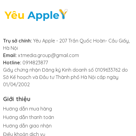
- Hiển thị thông báo lỗi pin: Khi iPad hiển thị các thông
báo liên quan đến tình trạng pin, đó là dấu hiệu rõ
ràng cho thấy bạn cần thay pin iPad mới. Các cảnh
báo như "Pin bị lỗi", "Hiệu suất pin yếu" hay thông báo
về tình trạng sức khỏe pin xuống thấp thường là lúc
bạn cần thay pin iPad Pro 10.5 2017 hoặc các dòng
Trụ sở chính:
Yêu Apple - 207 Trần Quốc Hoàn- Cầu Giấy,
máy khác.
Hà Nội
Email:
xtmedia.group@gmail.com
- iPad Pro 10.5 2017 nóng bất thường: Khi bạn nhận
Hotline:
0914823877
thấy chiếc iPad Pro 10.5 2017 trở nên nóng bất
Giấy chứng nhận Đăng ký Kinh doanh số 0109633762 do
thường trong quá trình sử dụng, đây có thể là dấu
Sở Kế hoạch và Đầu tư Thành phố Hà Nội cấp ngày
hiệu cho thấy pin đang gặp vấn đề. Hiện tượng này
01/04/2002
thường báo hiệu rằng đã đến lúc bạn cần thay pin
iPad 10.5 2017 để đảm bảo an toàn và hiệu suất hoạt
Giới thiệu
động của máy.
Hướng dẫn mua hàng
Hướng dẫn thanh toán
Hướng dẫn giao nhận
Điều khoản dịch vụ