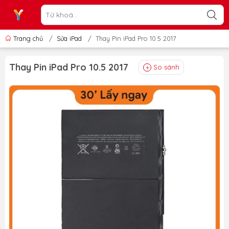
Trang chủ
/
Sửa iPad
/
Thay Pin iPad Pro 10.5 2017
Thay Pin iPad Pro 10.5 2017
So sánh