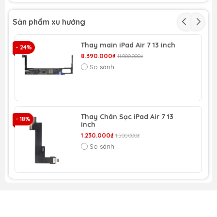
nhắc thay pin iPad mới.
Sản phẩm xu hướng
- Pin nhanh hết dung lượng: Khi bạn nhận thấy pin cạn
kiệt nhanh chóng dù đã sạc đầy, đó là một dấu hiệu
Thay main iPad Air 7 13 inch
- 24%
rõ ràng cho thấy hiệu suất pin đã giảm. Đây là lúc
8.390.000₫
11.000.000₫
bạn nên cân nhắc thay pin iPad mới để khôi phục lại
So sánh
thời gian sử dụng ban đầu.
- Pin iPad Gen 4 bị chai: Khi pin iPad bị chai và phồng
lên, đó là một dấu hiệu cảnh báo rõ ràng cho thấy pin
đã xuống cấp nghiêm trọng. Trong trường hợp này,
Thay Chân Sạc iPad Air 7 13
- 18%
- 
inch
bạn cần nhanh chóng thay pin iPad Gen 4 mới để
1.230.000₫
1.500.000₫
đảm bảo an toàn và hiệu suất cho thiết bị.
So sánh
- Hiển thị thông báo lỗi pin: Khi iPad hiển thị các thông
báo liên quan đến tình trạng pin, đó là dấu hiệu rõ
ràng cho thấy bạn cần thay pin iPad mới. Các cảnh
báo như "Pin bị lỗi", "Hiệu suất pin yếu" hay thông báo
về tình trạng sức khỏe pin xuống thấp thường là lúc