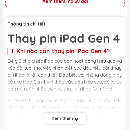
Xem thêm mã ưu đãi
Thông tin chi tiết
Thay pin iPad Gen 4
1. Khi nào cần thay pin iPad Gen 4?
Để giữ cho chiếc iPad của bạn hoạt động hiệu quả và
kéo dài tuổi thọ, việc nhận biết các dấu hiệu cần thay
pin iPad là rất cần thiết. Đặc biệt với những dòng máy
cũ như iPad Gen 4, khi thấy các dấu hiệu sau, đó là lúc
bạn nên cân nhắc dịch vụ thay pin iPad Gen 4 mới:
- Hiệu suất pin giảm sút: Một trong những dấu hiệu dễ
nhận thấy nhất cho thấy bạn cần thay pin iPad Gen 4
là khi thời gian sử dụng pin giảm đi đáng kể. Pin tụt
Xem thêm
nhanh chóng chỉ sau một thời gian ngắn sử dụng là
một cảnh báo rõ ràng rằng đã đến lúc bạn nên cân