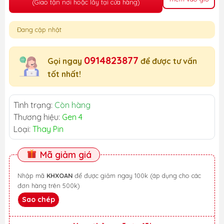
(Giao tận nơi hoặc lấy tại cửa hàng)
Đang cập nhật
0914823877
Gọi ngay
để được tư vấn
tốt nhất!
Tình trạng:
Còn hàng
Thương hiệu:
Gen 4
Loại:
Thay Pin
Mã giảm giá
Nhập mã
KHXOAN
để được giảm ngay 100k (áp dụng cho các
đơn hàng trên 500k)
Sao chép