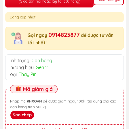
(Giao tận nơi hoặc lấy tại cửa hàng)
Đang cập nhật
0914823877
Gọi ngay
để được tư vấn
tốt nhất!
Tình trạng:
Còn hàng
Thương hiệu:
Gen 11
Loại:
Thay Pin
Mã giảm giá
Nhập mã
KHXOAN
để được giảm ngay 100k (áp dụng cho các
đơn hàng trên 500k)
Sao chép