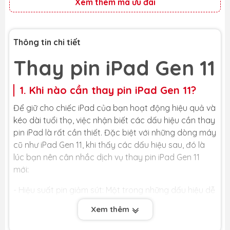
Xem thêm mã ưu đãi
Thông tin chi tiết
Thay pin iPad Gen 11
1. Khi nào cần thay pin iPad Gen 11?
Để giữ cho chiếc iPad của bạn hoạt động hiệu quả và
kéo dài tuổi thọ, việc nhận biết các dấu hiệu cần thay
pin iPad là rất cần thiết. Đặc biệt với những dòng máy
cũ như iPad Gen 11, khi thấy các dấu hiệu sau, đó là
lúc bạn nên cân nhắc dịch vụ thay pin iPad Gen 11
mới:
- Hiệu suất pin giảm sút: Một trong những dấu hiệu dễ
nhận thấy nhất cho thấy bạn cần thay pin iPad Gen
Xem thêm
11 là khi thời gian sử dụng pin giảm đi đáng kể. Pin tụt
nhanh chóng chỉ sau một thời gian ngắn sử dụng là