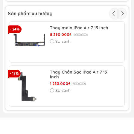
nhắc thay pin iPad mới.
Sản phẩm xu hướng
- Pin nhanh hết dung lượng: Khi bạn nhận thấy pin cạn
kiệt nhanh chóng dù đã sạc đầy, đó là một dấu hiệu
Thay main iPad Air 7 13 inch
- 24%
rõ ràng cho thấy hiệu suất pin đã giảm. Đây là lúc
8.390.000₫
11.000.000₫
bạn nên cân nhắc thay pin iPad mới để khôi phục lại
So sánh
thời gian sử dụng ban đầu.
- Pin iPad Air 2 bị chai: Khi pin iPad bị chai và phồng
lên, đó là một dấu hiệu cảnh báo rõ ràng cho thấy pin
đã xuống cấp nghiêm trọng. Trong trường hợp này,
Thay Chân Sạc iPad Air 7 13
- 18%
- 
inch
bạn cần nhanh chóng thay pin iPad Air 2 mới để đảm
1.230.000₫
1.500.000₫
bảo an toàn và hiệu suất cho thiết bị.
So sánh
- Hiển thị thông báo lỗi pin: Khi iPad hiển thị các thông
báo liên quan đến tình trạng pin, đó là dấu hiệu rõ
ràng cho thấy bạn cần thay pin iPad mới. Các cảnh
báo như "Pin bị lỗi", "Hiệu suất pin yếu" hay thông báo
về tình trạng sức khỏe pin xuống thấp thường là lúc