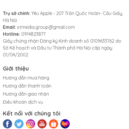
vẫn có sai sót về sản phẩm. Đôi khi iPad mà bạn mua
phải bị lỗi phản quang không vì tác động bên ngoài
Trụ sở chính:
Yêu Apple - 207 Trần Quốc Hoàn- Cầu Giấy,
mà đến từ chính lỗi nhà sản xuất.
Hà Nội
Email:
xtmedia.group@gmail.com
- Khi iPad tiếp xúc với chất lỏng, nước có thể thấm
Hotline:
0914823877
vào lớp phản quang. Nếu không được làm khô nhanh
Giấy chứng nhận Đăng ký Kinh doanh số 0109633762 do
chóng, lớp lót phản quang iPad Mini 2 sẽ bị hỏng.
Sở Kế hoạch và Đầu tư Thành phố Hà Nội cấp ngày
01/04/2002
Giới thiệu
Hướng dẫn mua hàng
3. Khi nào bạn cần thay phản quang
màn hình iPad Mini 2?
Hướng dẫn thanh toán
Hướng dẫn giao nhận
Màn hình iPad Mini 2 bị hỏng phản quang có thể biểu
Điều khoản dịch vụ
hiện qua nhiều dấu hiệu khác nhau. Chẳng hạn, bạn
có thể thấy vệt sáng vẫn còn trên màn hình ngay cả
Kết nối với chúng tôi
sau khi đã tắt nguồn. Ngoài ra, màn hình iPad Mini 2
có thể tối đen hoàn toàn mặc dù đã bật nút nguồn,