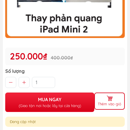
250.000₫
400.000₫
Số lượng
MUA NGAY
Thêm vào giỏ
(Giao tận nơi hoặc lấy tại cửa hàng)
Đang cập nhật