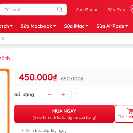
Sửa iPhone
Sửa iPad
atch
Sửa Macbook
Sửa iMac
Sửa AirPods
 6
sánh
450.000₫
650.000₫
Số lượng
MUA NGAY
Thêm và
(Giao tận nơi hoặc lấy tại cửa hàng)
Xem trực tiếp, lấy ngay