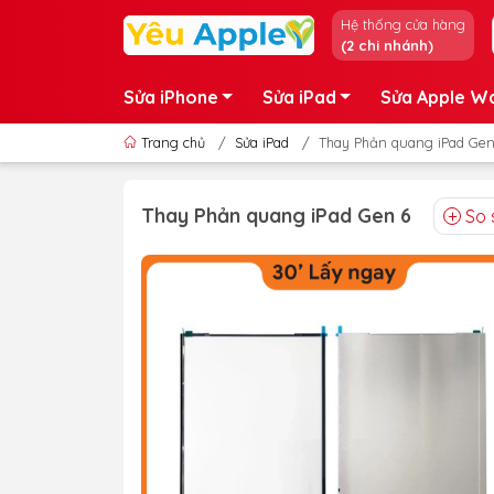
Hệ thống cửa hàng
(2 chi nhánh)
Sửa iPhone
Sửa iPad
Sửa Apple W
Trang chủ
/
Sửa iPad
/
Thay Phản quang iPad Gen
Thay Phản quang iPad Gen 6
So 