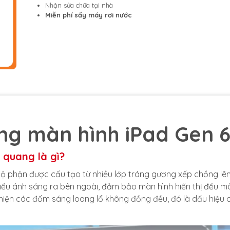
Nhận sửa chữa tại nhà
Miễn phí sấy máy rơi nước
g màn hình iPad Gen 
 quang là gì?
ộ phận được cấu tạo từ nhiều lớp tráng gương xếp chồng lê
iếu ánh sáng ra bên ngoài, đảm bảo màn hình hiển thị đều m
 hiện các đốm sáng loang lổ không đồng đều, đó là dấu hiệu 