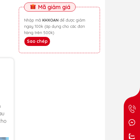
Mã giảm giá
Nhập mã
KHXOAN
để được giảm
ngay 100k (áp dụng cho các đơn
hàng trên 500k)
Sao chép
6
n
àu
cho