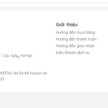
Giới thiệu
h iPad Gen 6 bị phản quang
Hướng dẫn mua hàng
 đến hiện tượng lỗi phản quang trên màn hình iPad Gen 6 mà
Hướng dẫn thanh toán
Hướng dẫn giao nhận
d Gen 6 có thể bị hư hại do những tác động vật lý mạnh. Điề
Điều khoản dịch vụ
- Cầu Giấy, Hà Nội
o đáng kể hoặc va chạm mạnh với các vật thể khác.
 hình lên, gây ảnh hưởng xấu đến lớp phản quang iPad Gen 6
9633762 do Sở Kế hoạch và
002
thể dẫn đến sự tích tụ bụi bẩn trong các linh kiện và lớp lót
kỹ lưỡng thì vẫn có sai sót về sản phẩm. Đôi khi iPad mà bạn
 bên ngoài mà đến từ chính lỗi nhà sản xuất.