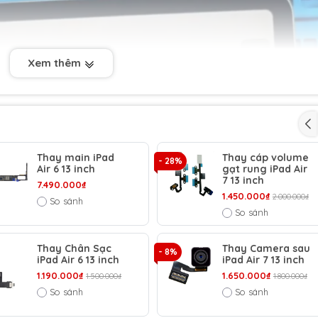
Xem thêm
Thay main iPad
Thay cáp volume
- 28%
Air 6 13 inch
gạt rung iPad Air
7 13 inch
7.490.000₫
1.450.000₫
2.000.000₫
So sánh
So sánh
Thay Chân Sạc
Thay Camera sau
- 8%
iPad Air 6 13 inch
iPad Air 7 13 inch
1.190.000₫
1.650.000₫
1.500.000₫
1.800.000₫
So sánh
So sánh