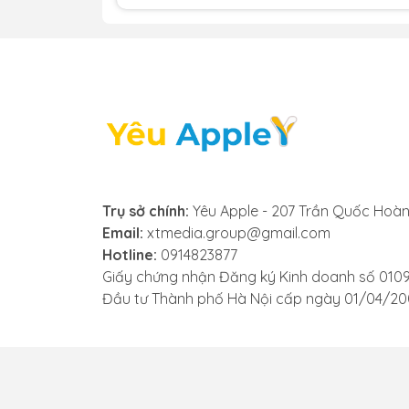
2. Nguyên nhân khiến màn hìn
Dưới đây là một số lý do thường gặp dẫn
nên biết:
- Màn hình và tấm lót phản quang của iPa
Trụ sở chính:
Yêu Apple - 207 Trần Quốc Hoàn
này thường xảy ra khi iPad rơi từ độ ca
Email:
xtmedia.group@gmail.com
Hotline:
0914823877
- Tình trạng pin bị phồng có thể đẩy màn
Giấy chứng nhận Đăng ký Kinh doanh số 010
theo thời gian.
Đầu tư Thành phố Hà Nội cấp ngày 01/04/2
- Việc không vệ sinh iPad thường xuyên có 
phản quang iPad Gen 6 theo thời gian.
- Các nhà sản xuất dù đã có sự kiểm tra 
phải bị lỗi phản quang không vì tác động