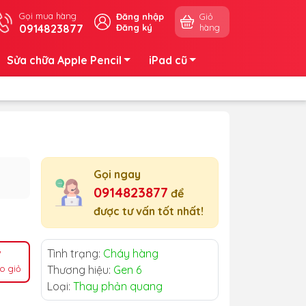
Gọi mua hàng
Đăng nhập
Giỏ
0914823877
Đăng ký
hàng
Sửa chữa Apple Pencil
iPad cũ
Gọi ngay
0914823877
để
được tư vấn tốt nhất!
Tình trạng:
Cháy hàng
o giỏ
Thương hiệu:
Gen 6
Loại:
Thay phản quang