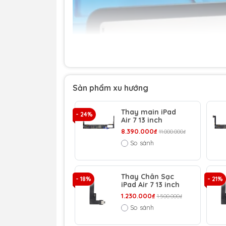
Sản phẩm xu hướng
Thay main iPad
- 24%
Air 7 13 inch
8.390.000₫
11.000.000₫
So sánh
Thay Chân Sạc
- 18%
- 21%
iPad Air 7 13 inch
1.230.000₫
1.500.000₫
So sánh