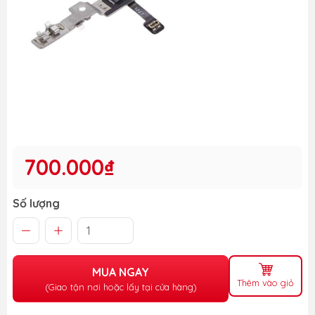
700.000₫
Số lượng
MUA NGAY
Thêm vào giỏ
(Giao tận nơi hoặc lấy tại cửa hàng)