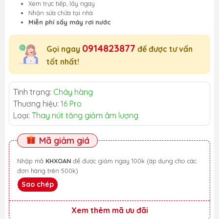
Xem trực tiếp, lấy ngay
Nhận sửa chữa tại nhà
Miễn phí sấy máy rơi nước
0914823877
Gọi ngay
để được tư vấn
tốt nhất!
Tình trạng:
Cháy hàng
Thương hiệu:
16 Pro
Loại:
Thay nút tăng giảm âm lượng
Mã giảm giá
Nhập mã
KHXOAN
để được giảm ngay 100k (áp dụng cho các
đơn hàng trên 500k)
Sao chép
Xem thêm mã ưu đãi