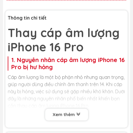
Thông tin chi tiết
Thay cáp âm lượng
iPhone 16 Pro
1. Nguyên nhân cáp âm lượng iPhone 16
Pro bị hư hỏng
Cáp âm lượng là một bộ phận nhỏ nhưng quan trọng,
giúp người dùng điều chỉnh âm thanh trên 14. Khi cáp
này bị hỏng, việc sử dụng sẽ gặp nhiều khó khăn. Dưới
đây là những nguyên nhân phổ biến nhất khiến bạn
cần thay cáp âm lượng iPhone 16 Pro.
Xem thêm
- iPhone bị va đập, rơi rớt: Đây là nguyên nhân hàng
đầu khiến cáp âm lượng bị đứt, lỏng chân cắm hoặc
rạn nứt. Mặc dù nút bấm bên ngoài vẫn còn, nhưng