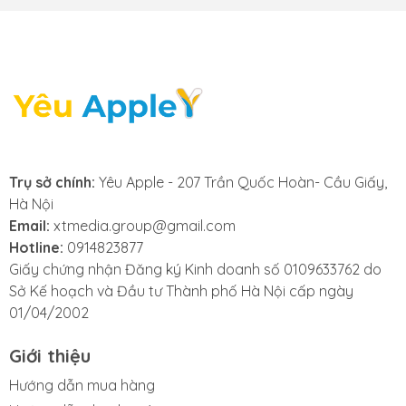
2. Khi nào bạn cần thay nút nguồn
Apple Watch Series 6?
Việc thay nút nguồn Apple Watch là cần thiết khi
đồng hồ của bạn gặp các lỗi liên quan đến sạc pin.
Trụ sở chính:
Yêu Apple - 207 Trần Quốc Hoàn- Cầu Giấy,
Dưới đây là những dấu hiệu rõ ràng cho thấy bạn cần
Hà Nội
thay nút nguồn Apple Watch Series 6 mới:
Email:
xtmedia.group@gmail.com
Hotline:
0914823877
- Không nhận sạc: Bạn đặt Apple Watch lên nút
Giấy chứng nhận Đăng ký Kinh doanh số 0109633762 do
nguồn nhưng không thấy biểu tượng sạc pin xuất
Sở Kế hoạch và Đầu tư Thành phố Hà Nội cấp ngày
hiện. Dù đã thử dùng một bộ sạc khác, tình trạng vẫn
01/04/2002
không thay đổi. Đây là dấu hiệu phổ biến nhất của
việc nút nguồn đã bị hỏng.
Giới thiệu
- Sạc rất chậm hoặc bị nóng: Apple Watch sạc pin
Hướng dẫn mua hàng
chậm hơn bình thường, hoặc trở nên nóng bất