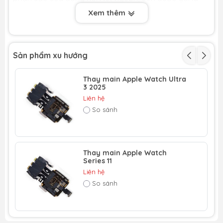
mặt lưng hoặc cuộn cảm sạc không dây, là nơi tiếp
Xem thêm
xúc với bộ sạc để nạp năng lượng cho pin. Khi bộ
phận này bị hỏng, Apple Watch sẽ không nhận sạc
hoặc sạc rất chậm, gây ảnh hưởng nghiêm trọng đến
Sản phẩm xu hướng
quá trình sử dụng.
Quá trình thay nút nguồn Apple Watch bao gồm việc
Thay main Apple Watch Ultra
3 2025
tháo rời các linh kiện bên trong, tháo cuộn cảm sạc
Liên hệ
cũ đã hỏng và thay thế bằng một linh kiện mới. Vì đây
So sánh
là một bộ phận rất quan trọng và tinh vi, việc thay thế
cần sự cẩn thận và chuyên nghiệp cao.
Nếu bạn đang tìm kiếm một địa chỉ uy tín để thay nút
Thay main Apple Watch
nguồn Apple Watch, bạn có thể cân nhắc các trung
Series 11
tâm sửa chữa chuyên nghiệp. Ví dụ, tại Yêu Apple,
Liên hệ
dịch vụ thay nút nguồn Apple Watch Series 6 không
So sánh
chỉ sử dụng linh kiện chất lượng mà còn đảm bảo quy
trình công khai, minh bạch, giúp khách hàng an tâm
về chất lượng và độ bền của linh kiện.