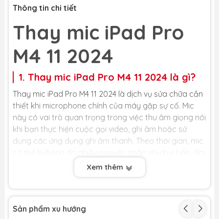
Thông tin chi tiết
Thay mic iPad Pro
M4 11 2024
1. Thay mic iPad Pro M4 11 2024 là gì?
Thay mic iPad Pro M4 11 2024 là dịch vụ sửa chữa cần
thiết khi microphone chính của máy gặp sự cố. Mic
này có vai trò quan trọng trong việc thu âm giọng nói
khi bạn thực hiện cuộc gọi video, ghi âm hoặc sử
dụng các ứng dụng ghi âm thanh. Theo thời gian, mic
có thể bị hỏng do nhiều nguyên nhân như bụi bẩn, ẩm
ướt, va đập mạnh hoặc lỗi từ nhà sản xuất. Khi đó, âm
Xem thêm
thanh thu vào sẽ bị rè, nhỏ, hoặc thậm chí là không
có tiếng, gây ảnh hưởng đến trải nghiệm sử dụng của
bạn.
Sản phẩm xu hướng
Việc thay mic iPad Pro M4 11 2024 sẽ giúp khắc phục