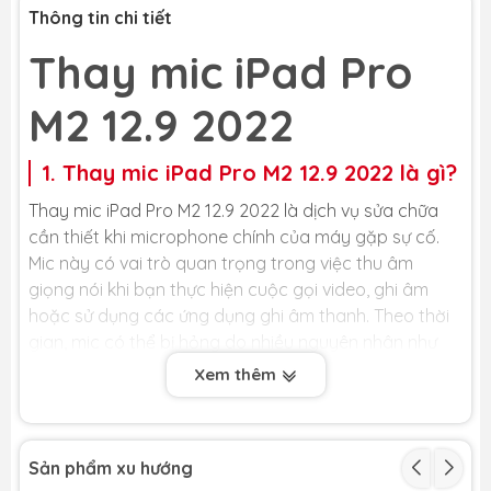
Thông tin chi tiết
Thay mic iPad Pro
M2 12.9 2022
1. Thay mic iPad Pro M2 12.9 2022 là gì?
Thay mic iPad Pro M2 12.9 2022 là dịch vụ sửa chữa
cần thiết khi microphone chính của máy gặp sự cố.
Mic này có vai trò quan trọng trong việc thu âm
giọng nói khi bạn thực hiện cuộc gọi video, ghi âm
hoặc sử dụng các ứng dụng ghi âm thanh. Theo thời
gian, mic có thể bị hỏng do nhiều nguyên nhân như
bụi bẩn, ẩm ướt, va đập mạnh hoặc lỗi từ nhà sản
Xem thêm
xuất. Khi đó, âm thanh thu vào sẽ bị rè, nhỏ, hoặc
thậm chí là không có tiếng, gây ảnh hưởng đến trải
nghiệm sử dụng của bạn.
Sản phẩm xu hướng
Việc thay mic iPad Pro M2 12.9 2022 sẽ giúp khắc