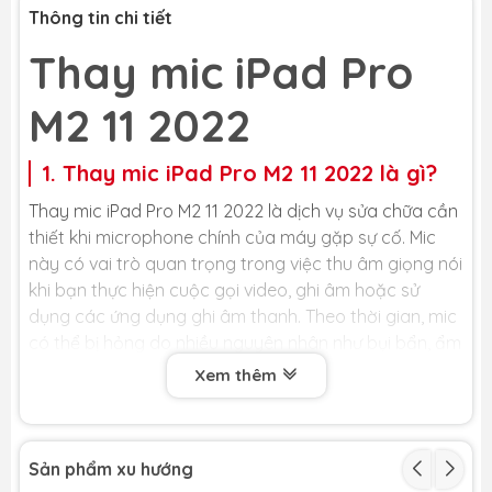
Thông tin chi tiết
Thay mic iPad Pro
M2 11 2022
1. Thay mic iPad Pro M2 11 2022 là gì?
Thay mic iPad Pro M2 11 2022 là dịch vụ sửa chữa cần
thiết khi microphone chính của máy gặp sự cố. Mic
này có vai trò quan trọng trong việc thu âm giọng nói
khi bạn thực hiện cuộc gọi video, ghi âm hoặc sử
dụng các ứng dụng ghi âm thanh. Theo thời gian, mic
có thể bị hỏng do nhiều nguyên nhân như bụi bẩn, ẩm
ướt, va đập mạnh hoặc lỗi từ nhà sản xuất. Khi đó, âm
Xem thêm
thanh thu vào sẽ bị rè, nhỏ, hoặc thậm chí là không
có tiếng, gây ảnh hưởng đến trải nghiệm sử dụng của
bạn.
Sản phẩm xu hướng
Việc thay mic iPad Pro M2 11 2022 sẽ giúp khắc phục