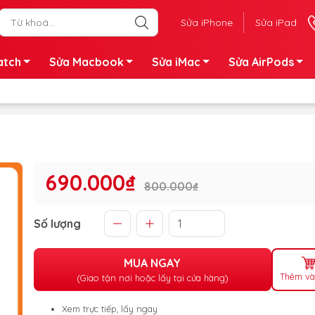
Sửa iPhone
Sửa iPad
atch
Sửa Macbook
Sửa iMac
Sửa AirPods
690.000₫
800.000₫
Số lượng
MUA NGAY
Thêm và
(Giao tận nơi hoặc lấy tại cửa hàng)
Xem trực tiếp, lấy ngay