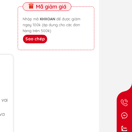
Mã giảm giá
Nhập mã
KHXOAN
để được giảm
ngay 100k (áp dụng cho các đơn
hàng trên 500k)
Sao chép
 vai
 va