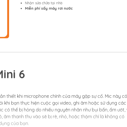
Nhận sửa chữa tại nhà
Miễn phí sấy máy rơi nước
ini 6
cần thiết khi microphone chính của máy gặp sự cố. Mic này có
ói khi bạn thực hiện cuộc gọi video, ghi âm hoặc sử dụng các
ic có thể bị hỏng do nhiều nguyên nhân như bụi bẩn, ẩm ướt,
ó, âm thanh thu vào sẽ bị rè, nhỏ, hoặc thậm chí là không có
 dụng của bạn.