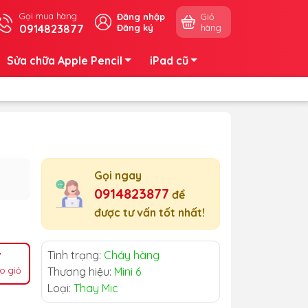
Gọi mua hàng
Đăng nhập
Giỏ
0914823877
Đăng ký
hàng
Sửa chữa Apple Pencil
iPad cũ
Gọi ngay
0914823877
để
được tư vấn tốt nhất!
Tình trạng:
Cháy hàng
o giỏ
Thương hiệu:
Mini 6
Loại:
Thay Mic