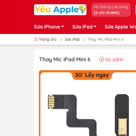
Hệ thống cửa hàng
(2 chi nhánh)
Sửa iPhone
Sửa iPad
Sửa Apple W
Trang chủ
/
Sửa iPad
/
Thay Mic iPad Mini 6
Thay Mic iPad Mini 6
So sánh