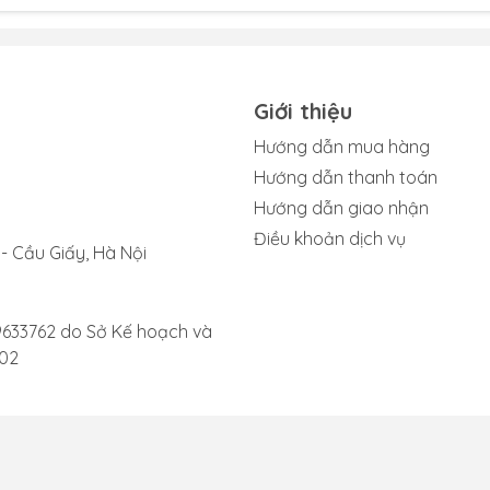
cần được thay thế.
ụng ghi âm hoặc khi gọi video, âm thanh thu được không còn
h tách khó chịu. Đây là dấu hiệu của việc mic bị bám bụi bẩn
ay mic iPad Mini 6 để khắc phục.
Giới thiệu
 cố gắng sử dụng trợ lý ảo Siri, iPad không thể nhận diện hoặc
Hướng dẫn mua hàng
chính xác. Tình trạng này có thể xảy ra do mic đã không hoạ
Hướng dẫn thanh toán
Hướng dẫn giao nhận
Điều khoản dịch vụ
ên, tốt nhất là bạn nên mang iPad đến các trung tâm sửa ch
- Cầu Giấy, Hà Nội
ni 6 kịp thời.
9633762 do Sở Kế hoạch và
002
 6 gặp hư hỏng
và cần được thay mới do một số nguyên nhân phổ biến sau:
ớc hoặc tiếp xúc lâu với môi trường ẩm ướt là nguyên nhân