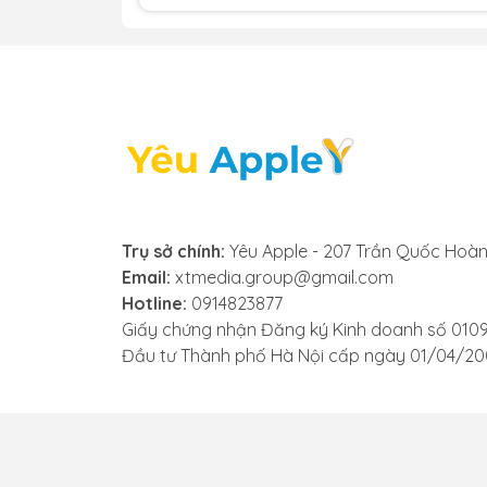
hiệu rõ ràng cho thấy mic đã bị hỏng và 
- Âm thanh bị rè, nhiễu: Trong các ứng d
trong trẻo mà bị rè, có tiếng ồn hoặc lác
hoặc bị hư hỏng bên trong, và bạn cần th
- Siri không nhận diện giọng nói: Khi bạn
phản hồi lại giọng nói của bạn một cách 
động hiệu quả như ban đầu.
Nếu bạn gặp phải bất kỳ dấu hiệu nào tr
Trụ sở chính:
Yêu Apple - 207 Trần Quốc Hoàn
uy tín để được kiểm tra và thay mic iPad Mi
Email:
xtmedia.group@gmail.com
Hotline:
0914823877
Giấy chứng nhận Đăng ký Kinh doanh số 010
Đầu tư Thành phố Hà Nội cấp ngày 01/04/2
3. Nguyên nhân mic iPad Mini
Mic trên iPad Mini 6 có thể gặp vấn đề 
- Vào nước hoặc ẩm ướt: iPad bị ngấm nư