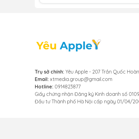
hiệu rõ ràng cho thấy mic đã bị hỏng và 
- Âm thanh bị rè, nhiễu: Trong các ứng d
trong trẻo mà bị rè, có tiếng ồn hoặc lác
hoặc bị hư hỏng bên trong, và bạn cần th
- Siri không nhận diện giọng nói: Khi bạn
phản hồi lại giọng nói của bạn một cách 
động hiệu quả như ban đầu.
Nếu bạn gặp phải bất kỳ dấu hiệu nào tr
Trụ sở chính:
Yêu Apple - 207 Trần Quốc Hoàn
uy tín để được kiểm tra và thay mic iPad Ai
Email:
xtmedia.group@gmail.com
Hotline:
0914823877
Giấy chứng nhận Đăng ký Kinh doanh số 010
Đầu tư Thành phố Hà Nội cấp ngày 01/04/2
3. Nguyên nhân mic iPad Air 
Mic trên iPad Air 6 có thể gặp vấn đề v
- Vào nước hoặc ẩm ướt: iPad bị ngấm nư