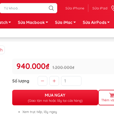
Sửa iPhone
Sửa iPad
atch
Sửa Macbook
Sửa iMac
Sửa AirPods
nh
940.000₫
1.200.000₫
Số lượng
MUA NGAY
Thêm và
(Giao tận nơi hoặc lấy tại cửa hàng)
Xem trực tiếp, lấy ngay