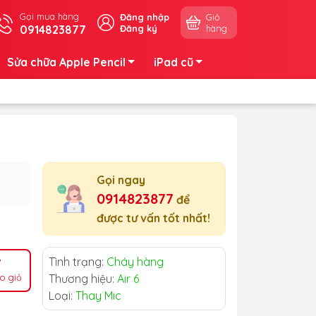
Gọi mua hàng
Đăng nhập
Giỏ
0914823877
Đăng ký
hàng
Sửa chữa Apple Pencil
iPad cũ
Gọi ngay
0914823877
để
được tư vấn tốt nhất!
Tình trạng:
Cháy hàng
o giỏ
Thương hiệu:
Air 6
Loại:
Thay Mic