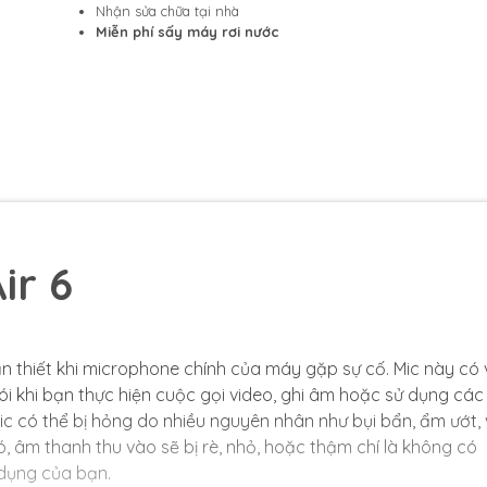
Nhận sửa chữa tại nhà
Miễn phí sấy máy rơi nước
ir 6
ần thiết khi microphone chính của máy gặp sự cố. Mic này có 
ói khi bạn thực hiện cuộc gọi video, ghi âm hoặc sử dụng các
ic có thể bị hỏng do nhiều nguyên nhân như bụi bẩn, ẩm ướt,
ó, âm thanh thu vào sẽ bị rè, nhỏ, hoặc thậm chí là không có
 dụng của bạn.