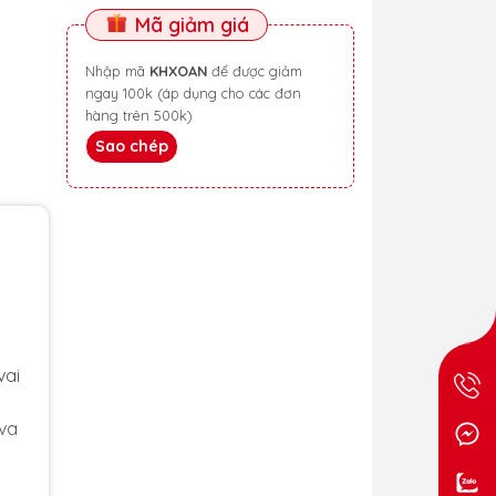
Mã giảm giá
Nhập mã
KHXOAN
để được giảm
ngay 100k (áp dụng cho các đơn
hàng trên 500k)
Sao chép
vai
 va