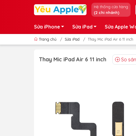
Hệ thống cửa hàng
(2 chi nhánh)
Sửa iPhone
Sửa iPad
Sửa Apple W
Trang chủ
/
Sửa iPad
/
Thay Mic iPad Air 6 11 inch
Thay Mic iPad Air 6 11 inch
So sá