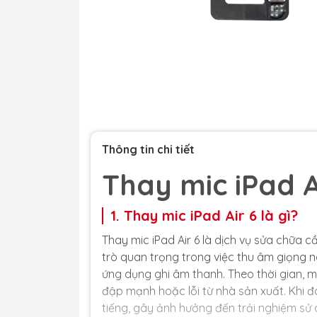
Thông tin chi tiết
Thay mic iPad A
1. Thay mic iPad Air 6 là gì?
Thay mic iPad Air 6 là dịch vụ sửa chữa c
trò quan trọng trong việc thu âm giọng n
ứng dụng ghi âm thanh. Theo thời gian, m
đập mạnh hoặc lỗi từ nhà sản xuất. Khi đ
tiếng, gây ảnh hưởng đến trải nghiệm sử