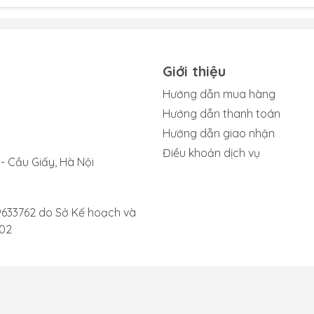
cần được thay thế.
ụng ghi âm hoặc khi gọi video, âm thanh thu được không còn
h tách khó chịu. Đây là dấu hiệu của việc mic bị bám bụi bẩn
ay mic iPad Air 6 để khắc phục.
Giới thiệu
 cố gắng sử dụng trợ lý ảo Siri, iPad không thể nhận diện hoặc
Hướng dẫn mua hàng
chính xác. Tình trạng này có thể xảy ra do mic đã không hoạ
Hướng dẫn thanh toán
Hướng dẫn giao nhận
Điều khoản dịch vụ
ên, tốt nhất là bạn nên mang iPad đến các trung tâm sửa ch
- Cầu Giấy, Hà Nội
r 6 kịp thời.
9633762 do Sở Kế hoạch và
002
6 gặp hư hỏng
à cần được thay mới do một số nguyên nhân phổ biến sau:
ớc hoặc tiếp xúc lâu với môi trường ẩm ướt là nguyên nhân