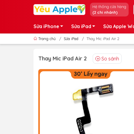
Hệ thống cửa hàng
(2 chi nhánh)
Sửa iPhone
Sửa iPad
Sửa Apple W
Trang chủ
/
Sửa iPad
/
Thay Mic iPad Air 2
Thay Mic iPad Air 2
So sánh