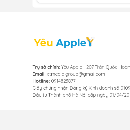
hiệu rõ ràng cho thấy mic đã bị hỏng và 
- Âm thanh bị rè, nhiễu: Trong các ứng d
trong trẻo mà bị rè, có tiếng ồn hoặc lác
hoặc bị hư hỏng bên trong, và bạn cần th
- Siri không nhận diện giọng nói: Khi bạn
phản hồi lại giọng nói của bạn một cách 
động hiệu quả như ban đầu.
Nếu bạn gặp phải bất kỳ dấu hiệu nào tr
Trụ sở chính:
Yêu Apple - 207 Trần Quốc Hoàn
uy tín để được kiểm tra và thay mic iPad Ai
Email:
xtmedia.group@gmail.com
Hotline:
0914823877
Giấy chứng nhận Đăng ký Kinh doanh số 010
Đầu tư Thành phố Hà Nội cấp ngày 01/04/2
3. Nguyên nhân mic iPad Air 
Mic trên iPad Air 2 có thể gặp vấn đề v
- Vào nước hoặc ẩm ướt: iPad bị ngấm nư