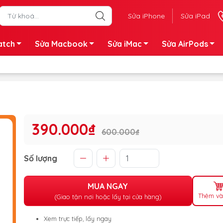
Sửa iPhone
Sửa iPad
atch
Sửa Macbook
Sửa iMac
Sửa AirPods
390.000₫
600.000₫
Số lượng
MUA NGAY
Thêm và
(Giao tận nơi hoặc lấy tại cửa hàng)
Xem trực tiếp, lấy ngay