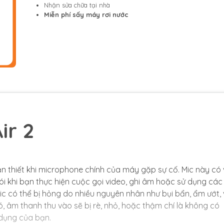
Nhận sửa chữa tại nhà
Miễn phí sấy máy rơi nước
ir 2
ần thiết khi microphone chính của máy gặp sự cố. Mic này có 
ói khi bạn thực hiện cuộc gọi video, ghi âm hoặc sử dụng các
ic có thể bị hỏng do nhiều nguyên nhân như bụi bẩn, ẩm ướt,
ó, âm thanh thu vào sẽ bị rè, nhỏ, hoặc thậm chí là không có
 dụng của bạn.