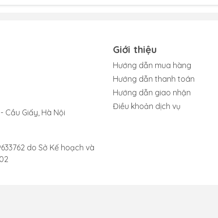
cần được thay thế.
ụng ghi âm hoặc khi gọi video, âm thanh thu được không còn
h tách khó chịu. Đây là dấu hiệu của việc mic bị bám bụi bẩn
ay mic iPad Air 2 để khắc phục.
Giới thiệu
 cố gắng sử dụng trợ lý ảo Siri, iPad không thể nhận diện hoặc
Hướng dẫn mua hàng
chính xác. Tình trạng này có thể xảy ra do mic đã không hoạ
Hướng dẫn thanh toán
Hướng dẫn giao nhận
Điều khoản dịch vụ
ên, tốt nhất là bạn nên mang iPad đến các trung tâm sửa ch
- Cầu Giấy, Hà Nội
r 2 kịp thời.
9633762 do Sở Kế hoạch và
002
2 gặp hư hỏng
à cần được thay mới do một số nguyên nhân phổ biến sau:
ớc hoặc tiếp xúc lâu với môi trường ẩm ướt là nguyên nhân