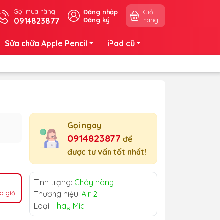
Gọi mua hàng
Đăng nhập
Giỏ
0914823877
Đăng ký
hàng
Sửa chữa Apple Pencil
iPad cũ
Gọi ngay
0914823877
để
được tư vấn tốt nhất!
Tình trạng:
Cháy hàng
o giỏ
Thương hiệu:
Air 2
Loại:
Thay Mic