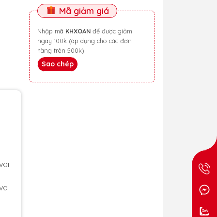
Mã giảm giá
Nhập mã
KHXOAN
để được giảm
ngay 100k (áp dụng cho các đơn
hàng trên 500k)
Sao chép
vai
 va