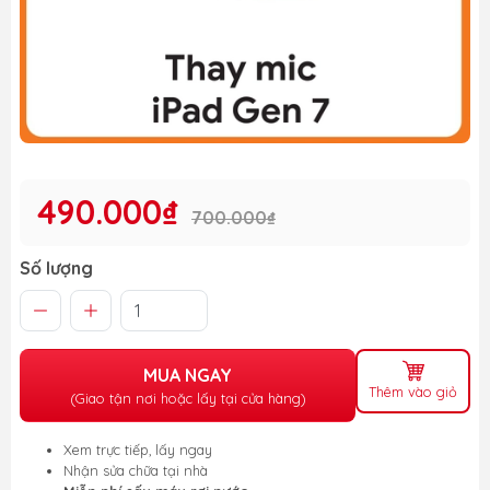
490.000₫
700.000₫
Số lượng
MUA NGAY
Thêm vào giỏ
(Giao tận nơi hoặc lấy tại cửa hàng)
Xem trực tiếp, lấy ngay
Nhận sửa chữa tại nhà