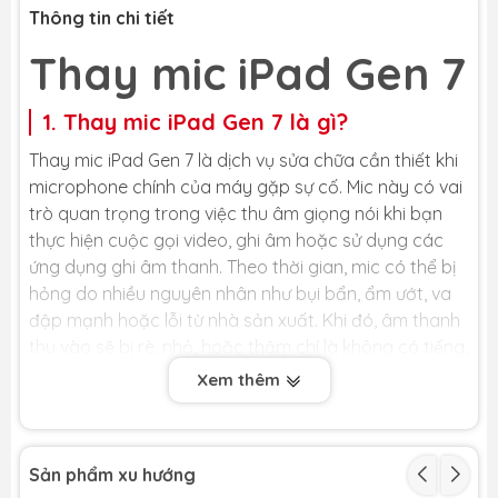
Thông tin chi tiết
Thay mic iPad Gen 7
1. Thay mic iPad Gen 7 là gì?
Thay mic iPad Gen 7 là dịch vụ sửa chữa cần thiết khi
microphone chính của máy gặp sự cố. Mic này có vai
trò quan trọng trong việc thu âm giọng nói khi bạn
thực hiện cuộc gọi video, ghi âm hoặc sử dụng các
ứng dụng ghi âm thanh. Theo thời gian, mic có thể bị
hỏng do nhiều nguyên nhân như bụi bẩn, ẩm ướt, va
đập mạnh hoặc lỗi từ nhà sản xuất. Khi đó, âm thanh
thu vào sẽ bị rè, nhỏ, hoặc thậm chí là không có tiếng,
gây ảnh hưởng đến trải nghiệm sử dụng của bạn.
Xem thêm
Việc thay mic iPad Gen 7 sẽ giúp khắc phục hoàn
toàn những lỗi này, khôi phục lại khả năng ghi âm và
truyền tải giọng nói rõ ràng như ban đầu. Tuy nhiên,
Sản phẩm xu hướng
việc thay mic iPad đòi hỏi kỹ thuật viên phải có tay