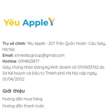
hoặc tấm nền màn hình đã bị đứt gãy hoặc chập
mạch.
- Màn hình bị chia đôi, bị chớp nháy, nhảy giật: Tình
trạng màn hình bị chia đôi, chớp nháy liên tục hoặc
nhảy giật là dấu hiệu của sự cố nghiêm trọng về kết
nối hoặc hư hỏng phần cứng của màn hình iPhone 15
Pro Max. Lỗi chia đôi màn hình thường xuất hiện khi
Trụ sở chính:
Yêu Apple - 207 Trần Quốc Hoàn- Cầu Giấy,
cáp kết nối màn hình bị lỏng, đứt hoặc chip điều khiển
Hà Nội
màn hình bị lỗi, khiến hình ảnh hiển thị bị tách làm hai
Email:
xtmedia.group@gmail.com
phần không đồng nhất.
Hotline:
0914823877
Giấy chứng nhận Đăng ký Kinh doanh số 0109633762 do
Sở Kế hoạch và Đầu tư Thành phố Hà Nội cấp ngày
01/04/2002
2. Nguyên nhân khiến màn hình điện
Giới thiệu
thoại iPhone 15 Pro Max gặp vấn đề
Hướng dẫn mua hàng
Việc thay màn hình iPhone 15 Pro Max là điều không ai
Hướng dẫn thanh toán
mong muốn, nhưng đôi khi lại là giải pháp duy nhất để