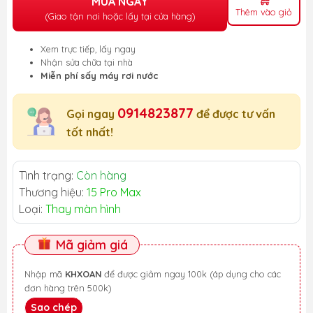
MUA NGAY
Thêm vào giỏ
(Giao tận nơi hoặc lấy tại cửa hàng)
Xem trực tiếp, lấy ngay
Nhận sửa chữa tại nhà
Miễn phí sấy máy rơi nước
0914823877
Gọi ngay
để được tư vấn
tốt nhất!
Tình trạng:
Còn hàng
Thương hiệu:
15 Pro Max
Loại:
Thay màn hình
Mã giảm giá
Nhập mã
KHXOAN
để được giảm ngay 100k (áp dụng cho các
đơn hàng trên 500k)
Sao chép