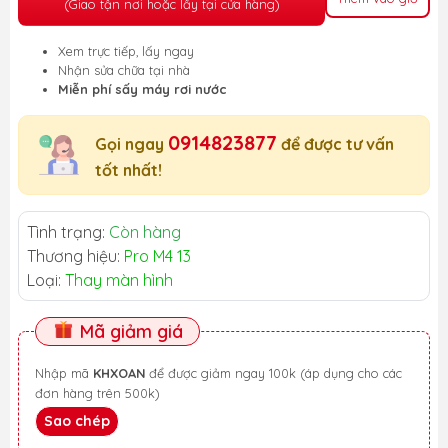
(Giao tận nơi hoặc lấy tại cửa hàng)
Xem trực tiếp, lấy ngay
Nhận sửa chữa tại nhà
Miễn phí sấy máy rơi nước
0914823877
Gọi ngay
để được tư vấn
tốt nhất!
Tình trạng:
Còn hàng
Thương hiệu:
Pro M4 13
Loại:
Thay màn hình
Mã giảm giá
Nhập mã
KHXOAN
để được giảm ngay 100k (áp dụng cho các
đơn hàng trên 500k)
Sao chép