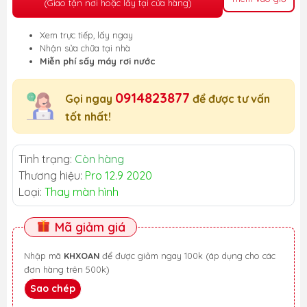
(Giao tận nơi hoặc lấy tại cửa hàng)
Xem trực tiếp, lấy ngay
Nhận sửa chữa tại nhà
Miễn phí sấy máy rơi nước
0914823877
Gọi ngay
để được tư vấn
tốt nhất!
Tình trạng:
Còn hàng
Thương hiệu:
Pro 12.9 2020
Loại:
Thay màn hình
Mã giảm giá
Nhập mã
KHXOAN
để được giảm ngay 100k (áp dụng cho các
đơn hàng trên 500k)
Sao chép