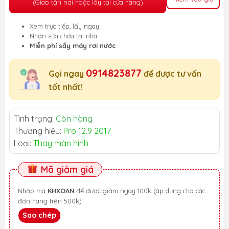
(Giao tận nơi hoặc lấy tại cửa hàng)
Xem trực tiếp, lấy ngay
Nhận sửa chữa tại nhà
Miễn phí sấy máy rơi nước
0914823877
Gọi ngay
để được tư vấn
tốt nhất!
Tình trạng:
Còn hàng
Thương hiệu:
Pro 12.9 2017
Loại:
Thay màn hình
Mã giảm giá
Nhập mã
KHXOAN
để được giảm ngay 100k (áp dụng cho các
đơn hàng trên 500k)
Sao chép