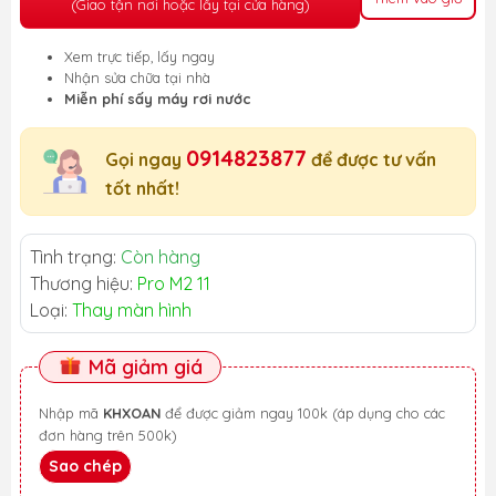
(Giao tận nơi hoặc lấy tại cửa hàng)
Xem trực tiếp, lấy ngay
Nhận sửa chữa tại nhà
Miễn phí sấy máy rơi nước
0914823877
Gọi ngay
để được tư vấn
tốt nhất!
Tình trạng:
Còn hàng
Thương hiệu:
Pro M2 11
Loại:
Thay màn hình
Mã giảm giá
Nhập mã
KHXOAN
để được giảm ngay 100k (áp dụng cho các
đơn hàng trên 500k)
Sao chép