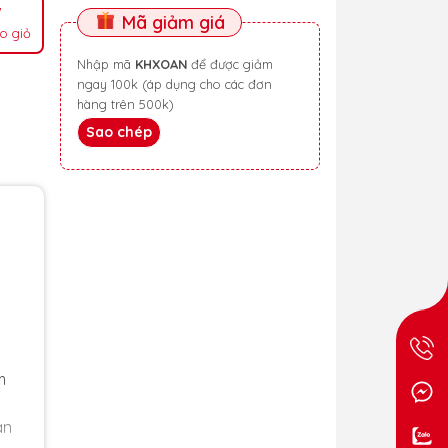
Mã giảm giá
o giỏ
Nhập mã
KHXOAN
để được giảm
ngay 100k (áp dụng cho các đơn
hàng trên 500k)
Sao chép
m
an