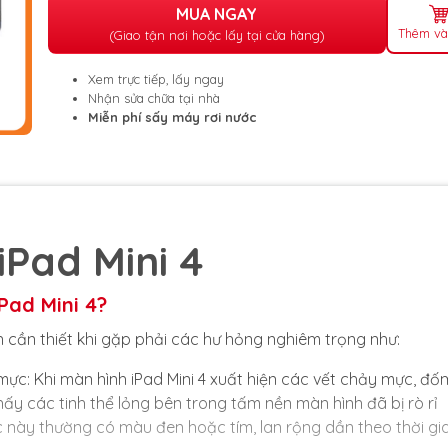
MUA NGAY
Thêm và
(Giao tận nơi hoặc lấy tại cửa hàng)
Xem trực tiếp, lấy ngay
Nhận sửa chữa tại nhà
Miễn phí sấy máy rơi nước
iPad Mini 4
Pad Mini 4?
n cần thiết khi gặp phải các hư hỏng nghiêm trọng như:
ực: Khi màn hình iPad Mini 4 xuất hiện các vết chảy mực, đố
ấy các tinh thể lỏng bên trong tấm nền màn hình đã bị rò rỉ
 này thường có màu đen hoặc tím, lan rộng dần theo thời gi