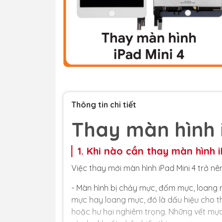
Thông tin chi tiết
Thay màn hình 
1. Khi nào cần thay màn hình i
Việc thay mới màn hình iPad Mini 4 trở nê
- Màn hình bị chảy mực, đốm mực, loang m
mực hay loang mực, đó là dấu hiệu cho th
hoặc hư hại nghiêm trọng. Những vết mực