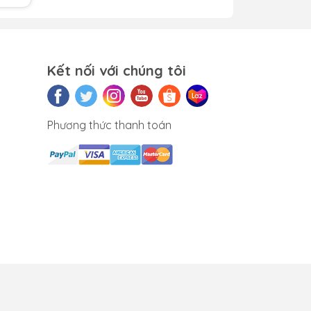
khắc
Kết nối với chúng tôi
ay
Phương thức thanh toán
 thị
ứng.