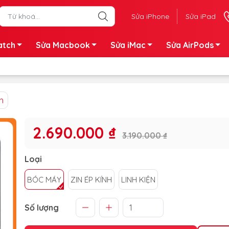
Sửa iPhone
Sửa iPad
atch
Sửa Macbook
Sửa iMac
Sửa AirPods
h
2.690.000 ₫
3.190.000 ₫
Loại
BÓC MÁY
ZIN ÉP KÍNH
LINH KIỆN
Số lượng