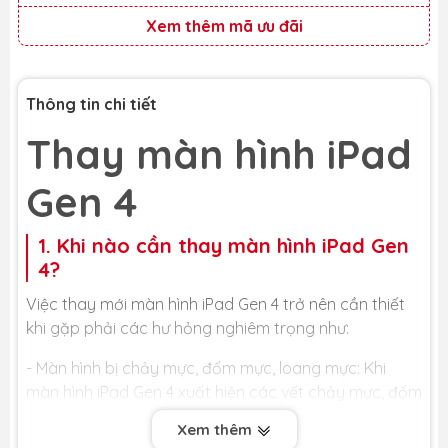
Xem thêm mã ưu đãi
Thông tin chi tiết
Thay màn hình iPad
Gen 4
1. Khi nào cần thay màn hình iPad Gen
4?
Việc thay mới màn hình iPad Gen 4 trở nên cần thiết
khi gặp phải các hư hỏng nghiêm trọng như:
- Màn hình bị chảy mực, đốm mực, loang mực: Khi
màn hình iPad Gen 4 xuất hiện các vết chảy mực, đốm
mực hay loang mực, đó là dấu hiệu cho thấy các tinh
Xem thêm
thể lỏng bên trong tấm nền màn hình đã bị rò rỉ hoặc