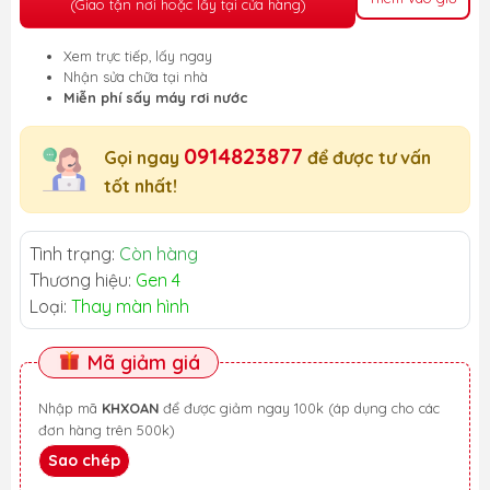
(Giao tận nơi hoặc lấy tại cửa hàng)
Xem trực tiếp, lấy ngay
Nhận sửa chữa tại nhà
Miễn phí sấy máy rơi nước
0914823877
Gọi ngay
để được tư vấn
tốt nhất!
Tình trạng:
Còn hàng
Thương hiệu:
Gen 4
Loại:
Thay màn hình
Mã giảm giá
Nhập mã
KHXOAN
để được giảm ngay 100k (áp dụng cho các
đơn hàng trên 500k)
Sao chép