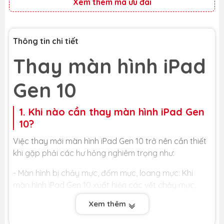
Xem thêm mã ưu đãi
Thông tin chi tiết
Thay màn hình iPad
Gen 10
1. Khi nào cần thay màn hình iPad Gen
10?
Việc thay mới màn hình iPad Gen 10 trở nên cần thiết
khi gặp phải các hư hỏng nghiêm trọng như:
- Màn hình bị chảy mực, đốm mực, loang mực: Khi
màn hình iPad Gen 10 xuất hiện các vết chảy mực,
đốm mực hay loang mực, đó là dấu hiệu cho thấy
Xem thêm
các tinh thể lỏng bên trong tấm nền màn hình đã bị
rò rỉ hoặc hư hại nghiêm trọng. Những vết mực này