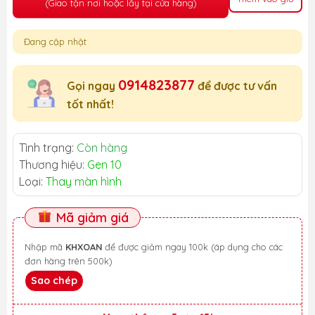
(Giao tận nơi hoặc lấy tại cửa hàng)
Đang cập nhật
0914823877
Gọi ngay
để được tư vấn
tốt nhất!
Tình trạng:
Còn hàng
Thương hiệu:
Gen 10
Loại:
Thay màn hình
Mã giảm giá
Nhập mã
KHXOAN
để được giảm ngay 100k (áp dụng cho các
đơn hàng trên 500k)
Sao chép