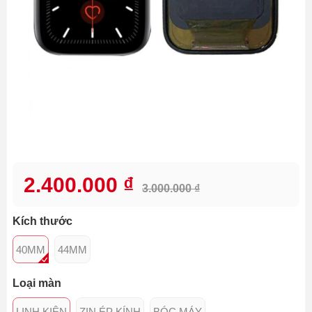
2.400.000 ₫
3.000.000 ₫
Kích thước
40MM
44MM
Loại màn
LINH KIỆN
ZIN ÉP KÍNH
BÓC MÁY