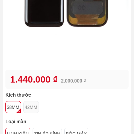
1.440.000 ₫
2.000.000 ₫
Kích thước
38MM
42MM
Loại màn
LINH KIỆN
ZIN ÉP KÍNH
BÓC MÁY