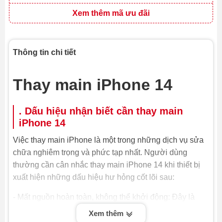
Xem thêm mã ưu đãi
Thông tin chi tiết
Thay main iPhone
14
. Dấu hiệu nhận biết cần thay main
iPhone 14
Việc thay main iPhone là một trong những dịch vụ sửa
chữa nghiêm trọng và phức tạp nhất. Người dùng
thường cần cân nhắc thay main iPhone 14 khi thiết bị
xuất hiện những dấu hiệu hư hỏng cốt lõi sau:
- Mất nguồn hoàn toàn, không thể khởi động: Đây là
dấu hiệu rõ ràng nhất cho thấy mainboard đã bị hỏng
Xem thêm
nặng. Dù đã thử sạc pin hoặc hard reset, iPhone vẫn