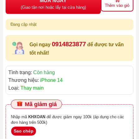
MUA NGAY
Thêm vào giỏ
(Giao tận nơi hoặc lấy tại cửa hàng)
Đang cập nhật
0914823877
Gọi ngay
để được tư vấn
tốt nhất!
Tình trạng:
Còn hàng
Thương hiệu:
iPhone 14
Loại:
Thay main
Mã giảm giá
Nhập mã
KHXOAN
để được giảm ngay 100k (áp dụng cho các
đơn hàng trên 500k)
Sao chép