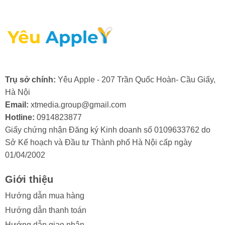
- Lỗi Audio/Micro không thể sửa chữa: Lỗi mic, loa,
hoặc IC âm thanh bị hỏng trên main, khiến việc gọi điện
hoặc ghi âm không thực hiện được. Đây là một dấu
hiệu khác cho thấy cần thay main iPhone.
- Lỗi bộ nhớ (NAND Flash): Thiết bị liên tục báo đầy bộ
nhớ, không thể cài đặt ứng dụng hoặc bị treo logo. Nếu
Trụ sở chính:
Yêu Apple - 207 Trần Quốc Hoàn- Cầu Giấy,
lỗi do chip NAND Flash trên main, cần thay main
Hà Nội
iPhone 14 để khắc phục triệt để.
Email:
xtmedia.group@gmail.com
Hotline:
0914823877
Việc thay main iPhone 14 là quyết định cuối cùng sau
Giấy chứng nhận Đăng ký Kinh doanh số 0109633762 do
khi các giải pháp sửa chữa khác không còn hiệu quả.
Sở Kế hoạch và Đầu tư Thành phố Hà Nội cấp ngày
01/04/2002
Giới thiệu
2. Nguyên nhân khiến iPhone 14 phải
Hướng dẫn mua hàng
thay main?
Hướng dẫn thanh toán
Hướng dẫn giao nhận