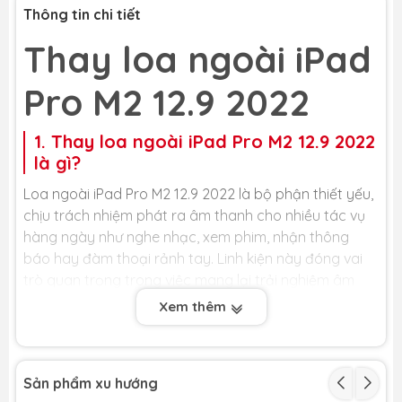
Thông tin chi tiết
Thay loa ngoài iPad
Pro M2 12.9 2022
1. Thay loa ngoài iPad Pro M2 12.9 2022
là gì?
Loa ngoài iPad Pro M2 12.9 2022 là bộ phận thiết yếu,
chịu trách nhiệm phát ra âm thanh cho nhiều tác vụ
hàng ngày như nghe nhạc, xem phim, nhận thông
báo hay đàm thoại rảnh tay. Linh kiện này đóng vai
trò quan trọng trong việc mang lại trải nghiệm âm
thanh rõ ràng và sống động. Khi loa ngoài bị hỏng,
Xem thêm
âm thanh có thể trở nên nhỏ, rè hoặc thậm chí mất
hẳn, buộc bạn phải tìm dịch vụ thay loa ngoài iPad
Pro M2 12.9 2022 để khôi phục lại chức năng này. Việc
Sản phẩm xu hướng
thay loa ngoài iPad kịp thời sẽ giúp bạn lấy lại được