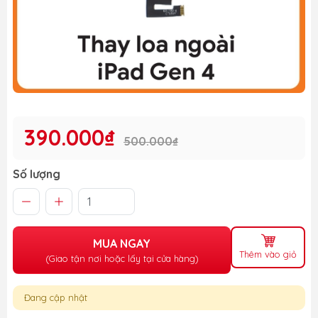
390.000₫
500.000₫
Số lượng
MUA NGAY
Thêm vào giỏ
(Giao tận nơi hoặc lấy tại cửa hàng)
Đang cập nhật