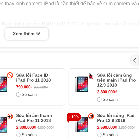
iệc thay kính camera iPad là cần thiết để bảo vệ cụm camera và
 thay kính camera iPad Pro 12.9 2018 kịp thời, bụi bẩn và hơi 
y không chỉ khiến ảnh chụp bị mờ mà còn có nguy cơ gây hỏng
Xem thêm
 vỡ, thay kính camera iPad Pro 12.9 2018 là phương án hiệu q
 phí đáng kể so với việc thay toàn bộ cụm camera, đồng thời đả
g và an toàn cho các linh kiện bên trong.
Sửa lỗi Face ID
Sửa lỗi cảm ứng
iPad Pro 11 2018
trên main iPad Pro
12.9 2018
790.000₫
900.000₫
2.800.000₫
So sánh
So sánh
camera iPad Pro 12.9 2018?
Sửa lỗi âm thanh
Sửa lỗi sóng iPad
 camera sau có khả năng chụp ảnh sắc nét. Tuy nhiên, nếu kín
- 10%
iPad Pro 11 2018
Pro 12.9 2018
ó thể bị suy giảm đáng kể. Lúc này, bạn cần thay kính camera 
2.800.000₫
2.690.000₫
4.000.000₫
3.000.000₫
hụp ảnh ban đầu.
So sánh
So sánh