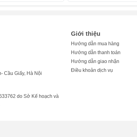
o 12.9 2018? Dưới đây là những dấu hiệu quan trọng bạn cần l
era iPad:
camera bị nứt, vỡ do va đập hoặc rơi rớt, bạn cần thay kính cam
à nước có thể dễ dàng xâm nhập vào bên trong, gây hư hỏng ng
Giới thiệu
Hướng dẫn mua hàng
Hướng dẫn thanh toán
nh chụp của bạn đột nhiên giảm sút, không còn sắc nét như ban
oặc xuất hiện các vết nứt nhỏ mà mắt thường khó nhận thấy. Đây
Hướng dẫn giao nhận
ad Pro 12.9 2018.
Điều khoản dịch vụ
- Cầu Giấy, Hà Nội
amera bị xước sâu hoặc dính bụi bẩn, bạn sẽ thấy những vệt sá
ện trên ảnh. Tình trạng này chỉ có thể khắc phục triệt để bằng
633762 do Sở Kế hoạch và
2
giữa kính và khung máy bị lão hóa hoặc va đập có thể khiến kín
 làm tăng nguy cơ bụi và nước xâm nhập, do đó bạn cần thay k
kín.
ận thấy có hơi nước ngưng tụ hoặc bụi bám bên trong kính came