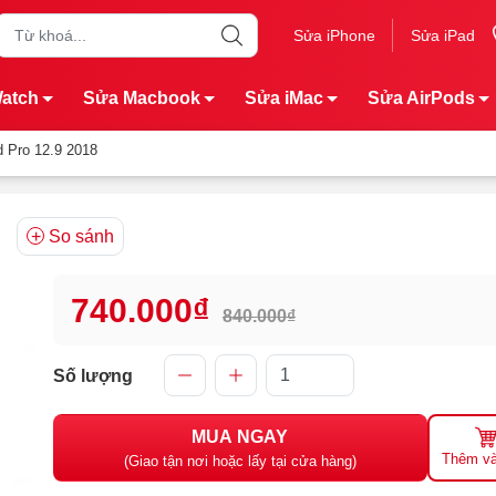
Sửa iPhone
Sửa iPad
Watch
Sửa Macbook
Sửa iMac
Sửa AirPods
 Pro 12.9 2018
So sánh
740.000₫
840.000₫
Số lượng
MUA NGAY
Thêm và
(Giao tận nơi hoặc lấy tại cửa hàng)