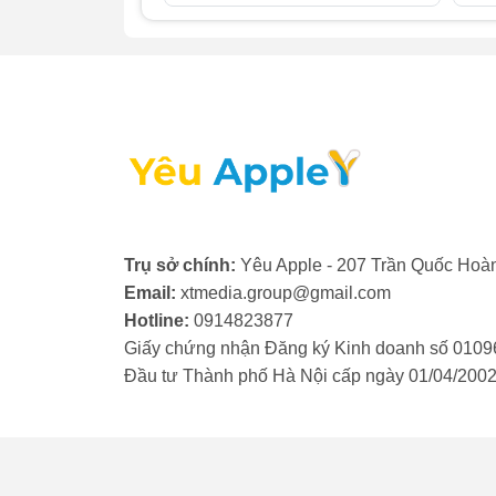
Khi nào bạn cần thay kính camera iPad Pr
để nhận biết đã đến lúc phải thay kính cam
- Kính camera bị nứt, vỡ: Khi kính bảo vệ 
iPad ngay lập tức. Nếu để lâu, bụi bẩn v
trọng cho ống kính và cảm biến.
- Ảnh chụp bị mờ, nhòe: Nếu chất lượng ả
đầu, có thể kính camera đã bị trầy xước h
dấu hiệu bạn cần phải thay kính camera iP
Trụ sở chính:
Yêu Apple - 207 Trần Quốc Hoàn
- Ảnh có vệt sáng hoặc đốm lạ: Khi kính c
Email:
xtmedia.group@gmail.com
bất thường hoặc đốm đen, đốm trắng xuất hi
Hotline:
0914823877
cách thay kính camera iPad mới.
Giấy chứng nhận Đăng ký Kinh doanh số 0109
Đầu tư Thành phố Hà Nội cấp ngày 01/04/200
- Kính camera bị lỏng, bong tróc: Keo dán 
camera bị lỏng lẻo hoặc bong ra. Điều này
camera iPad Pro 12.9 2018 để đảm bảo độ 
- Bụi, nước lọt vào bên trong: Nếu bạn nh