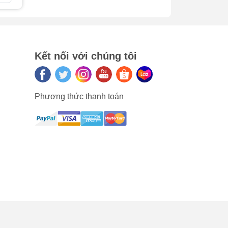
ưu ý
era
hiêm
Kết nối với chúng tôi
Phương thức thanh toán
 là
ng
h
ính
ra,