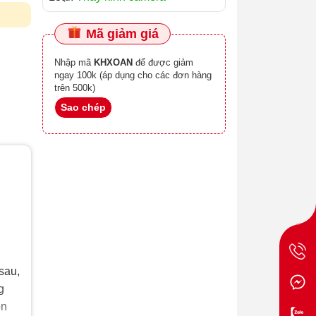
Mã giảm giá
Nhập mã
KHXOAN
để được giảm
ngay 100k (áp dụng cho các đơn hàng
trên 500k)
Sao chép
sau,
g
ôn