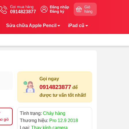
Gọi mua hàng
Đăng nhập
Giỏ
0914823877
Đăng ký
hàng
Sửa chữa Apple Pencil
iPad cũ
Gọi ngay
0914823877
để
được tư vấn tốt nhất!
Tình trạng:
Cháy hàng
o giỏ
Thương hiệu:
Pro 12.9 2018
Loại:
Thay kính camera