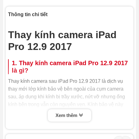
Thông tin chi tiết
Thay kính camera iPad
Pro 12.9 2017
1. Thay kính camera iPad Pro 12.9 2017
là gì?
Thay kính camera sau iPad Pro 12.9 2017 là dịch vụ
thay mới lớp kính bảo vệ bên ngoài của cụm camera
sau, áp dụng khi kính bị trầy xước, nứt vỡ nhưng ống
kính bên trong vẫn còn nguyên vẹn. Kính bảo vệ này
đóng vai trò rất quan trọng, không chỉ ngăn bụi bẩn và
Xem thêm
nước xâm nhập mà còn đảm bảo chất lượng hình ảnh
luôn sắc nét. Do đó, khi kính camera bị hỏng, việc thay
kính camera iPad là cần thiết để bảo vệ cụm camera và