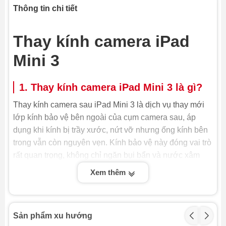
Thông tin chi tiết
Thay kính camera iPad
Mini 3
1. Thay kính camera iPad Mini 3 là gì?
Thay kính camera sau iPad Mini 3 là dịch vụ thay mới
lớp kính bảo vệ bên ngoài của cụm camera sau, áp
dụng khi kính bị trầy xước, nứt vỡ nhưng ống kính bên
trong vẫn còn nguyên vẹn. Kính bảo vệ này đóng vai trò
rất quan trọng, không chỉ ngăn bụi bẩn và nước xâm
nhập mà còn đảm bảo chất lượng hình ảnh luôn sắc
Xem thêm
nét. Do đó, khi kính camera bị hỏng, việc thay kính
camera iPad là cần thiết để bảo vệ cụm camera và duy
trì chất lượng ảnh chụp.
Sản phẩm xu hướng
Khi kính camera iPad bị vỡ, nếu bạn không thay kính