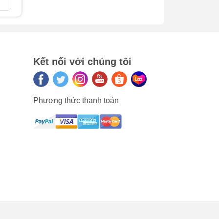
So sán
era
hiêm
Kết nối với chúng tôi
 là
Phương thức thanh toán
ng
h
ính
ra,