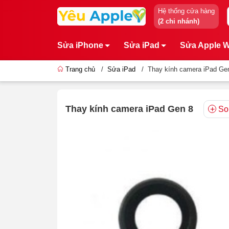
Hệ thống cửa hàng
(2 chi nhánh)
Sửa iPhone
Sửa iPad
Sửa Apple 
Trang chủ
/
Sửa iPad
/
Thay kính camera iPad Ge
Thay kính camera iPad Gen 8
So