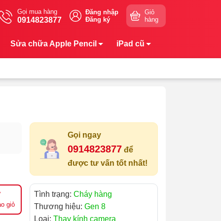
Gọi mua hàng
Đăng nhập
Giỏ
0914823877
Đăng ký
hàng
Sửa chữa Apple Pencil
iPad cũ
Gọi ngay
0914823877
để
được tư vấn tốt nhất!
Tình trạng:
Cháy hàng
o giỏ
Thương hiệu:
Gen 8
Loại:
Thay kính camera