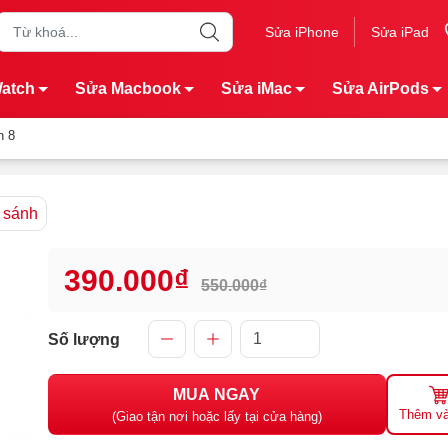
Sửa iPhone
Sửa iPad
Watch
Sửa Macbook
Sửa iMac
Sửa AirPods
n 8
 sánh
390.000₫
550.000₫
Số lượng
MUA NGAY
Thêm và
(Giao tận nơi hoặc lấy tại cửa hàng)