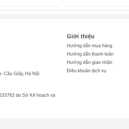
n 8? Dưới đây là những dấu hiệu quan trọng bạn cần lưu ý để
 iPad:
camera bị nứt, vỡ do va đập hoặc rơi rớt, bạn cần thay kính cam
à nước có thể dễ dàng xâm nhập vào bên trong, gây hư hỏng ng
Giới thiệu
Hướng dẫn mua hàng
nh chụp của bạn đột nhiên giảm sút, không còn sắc nét như ban
Hướng dẫn thanh toán
oặc xuất hiện các vết nứt nhỏ mà mắt thường khó nhận thấy. Đây
Hướng dẫn giao nhận
Pad Gen 8.
Điều khoản dịch vụ
- Cầu Giấy, Hà Nội
amera bị xước sâu hoặc dính bụi bẩn, bạn sẽ thấy những vệt sá
ện trên ảnh. Tình trạng này chỉ có thể khắc phục triệt để bằng
633762 do Sở Kế hoạch và
giữa kính và khung máy bị lão hóa hoặc va đập có thể khiến kín
2
 làm tăng nguy cơ bụi và nước xâm nhập, do đó bạn cần thay k
ận thấy có hơi nước ngưng tụ hoặc bụi bám bên trong kính came