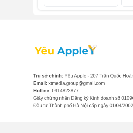
Khi nào bạn cần thay kính camera iPad Ge
nhận biết đã đến lúc phải thay kính camera
- Kính camera bị nứt, vỡ: Khi kính bảo vệ 
iPad ngay lập tức. Nếu để lâu, bụi bẩn v
trọng cho ống kính và cảm biến.
- Ảnh chụp bị mờ, nhòe: Nếu chất lượng ả
đầu, có thể kính camera đã bị trầy xước h
dấu hiệu bạn cần phải thay kính camera i
Trụ sở chính:
Yêu Apple - 207 Trần Quốc Hoàn
- Ảnh có vệt sáng hoặc đốm lạ: Khi kính c
Email:
xtmedia.group@gmail.com
bất thường hoặc đốm đen, đốm trắng xuất hi
Hotline:
0914823877
cách thay kính camera iPad mới.
Giấy chứng nhận Đăng ký Kinh doanh số 0109
- Kính camera bị lỏng, bong tróc: Keo dán 
Đầu tư Thành phố Hà Nội cấp ngày 01/04/200
camera bị lỏng lẻo hoặc bong ra. Điều này
camera iPad Gen 8 để đảm bảo độ kín.
- Bụi, nước lọt vào bên trong: Nếu bạn nh