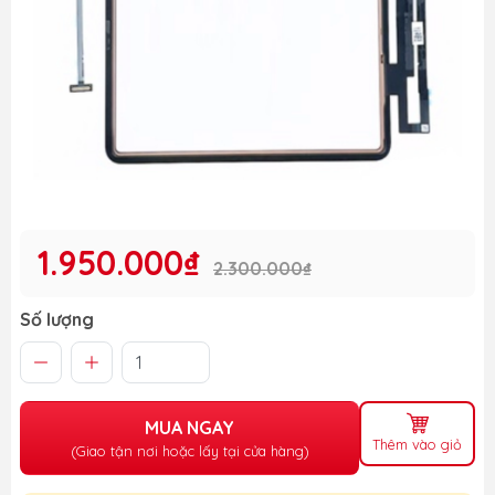
1.950.000₫
2.300.000₫
Số lượng
MUA NGAY
Thêm vào giỏ
(Giao tận nơi hoặc lấy tại cửa hàng)