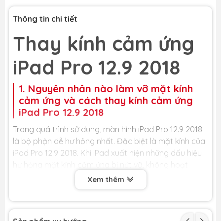
Thông tin chi tiết
Thay kính cảm ứng
iPad Pro 12.9 2018
1. Nguyên nhân nào làm vỡ mặt kính
cảm ứng và cách thay kính cảm ứng
iPad Pro 12.9 2018
Trong quá trình sử dụng, màn hình iPad Pro 12.9 2018
là bộ phận dễ hư hỏng nhất. Đặc biệt là mặt kính của
iPad Pro 12.9 2018. Khi iPad xuất hiện những dấu hiệu
hư hỏng mặt kính cảm ứng bị nứt vỡ, không hoạt
động, bạn nên mang điện thoại của mình đến trung
Xem thêm
tâm sửa chữa điện thoại uy tín để thay mặt kính cảm
ứng, tránh ảnh hưởng đến các bộ phận khác của
máy và đảm bảo được tính thẩm mỹ.