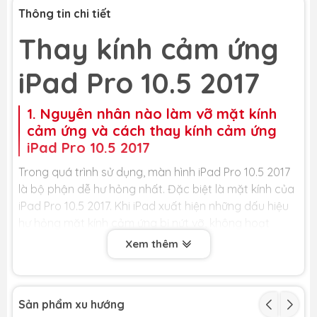
Thông tin chi tiết
Thay kính cảm ứng
iPad Pro 10.5 2017
1. Nguyên nhân nào làm vỡ mặt kính
cảm ứng và cách thay kính cảm ứng
iPad Pro 10.5 2017
Trong quá trình sử dụng, màn hình iPad Pro 10.5 2017
là bộ phận dễ hư hỏng nhất. Đặc biệt là mặt kính của
iPad Pro 10.5 2017. Khi iPad xuất hiện những dấu hiệu
hư hỏng mặt kính cảm ứng bị nứt vỡ, không hoạt
động, bạn nên mang điện thoại của mình đến trung
Xem thêm
tâm sửa chữa điện thoại uy tín để thay mặt kính cảm
ứng, tránh ảnh hưởng đến các bộ phận khác của
máy và đảm bảo được tính thẩm mỹ.
Sản phẩm xu hướng