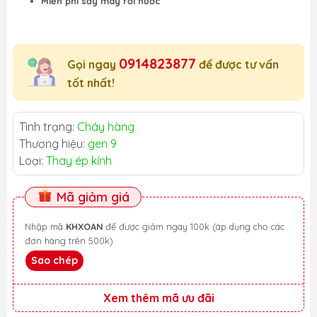
Miễn phí sấy máy rơi nước
0914823877
Gọi ngay
để được tư vấn
tốt nhất!
Tình trạng:
Cháy hàng
Thương hiệu:
gen 9
Loại:
Thay ép kính
Mã giảm giá
Nhập mã
KHXOAN
để được giảm ngay 100k (áp dụng cho các
đơn hàng trên 500k)
Sao chép
Xem thêm mã ưu đãi